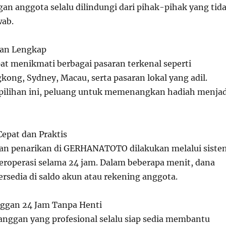
gan anggota selalu dilindungi dari pihak-pihak yang tid
wab.
dan Lengkap
at menikmati berbagai pasaran terkenal seperti
kong, Sydney, Macau, serta pasaran lokal yang adil.
pilihan ini, peluang untuk memenangkan hadiah menjad
Cepat dan Praktis
dan penarikan di GERHANATOTO dilakukan melalui siste
eroperasi selama 24 jam. Dalam beberapa menit, dana
rsedia di saldo akun atau rekening anggota.
ggan 24 Jam Tanpa Henti
anggan yang profesional selalu siap sedia membantu