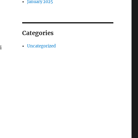
January 2025
Categories
Uncategorized
i