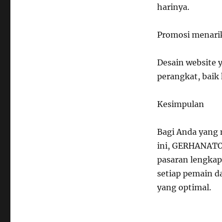
harinya.
Promosi menarik 
Desain website 
perangkat, bai
Kesimpulan
Bagi Anda yang 
ini, GERHANATOT
pasaran lengkap
setiap pemain 
yang optimal.