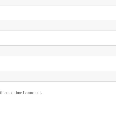
 the next time I comment.