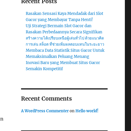
Recent Posts
Rasakan Sensasi Kaya Mendadak dari Slot
Gacor yang Membayar Tanpa Henti!
Uji Strategi Bermain Slot Gacor dan
Rasakan Perbedaannya Secara Signifikan
สร้างความได้เปรียบเหนือผู้เล่นทั่วไป ด้วยแนวคิด
การเล่น สล็อต ที่ช่วยเพิ่มผลตอบแทนในระยะยาว
Membaca Data Statistik Situs Gacor Untuk
Memaksimalkan Peluang Menang
Inovasi Baru yang Membuat Situs Gacor
Semakin Kompetitif
Recent Comments
A WordPress Commenter
on
Hello world!
an