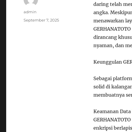
daring telah me
Author
admin
angka. Meskipun
Posted
September 7, 2025
menawarkan laya
on
GERHANATOTO mun
dirancang khus
nyaman, dan me
Keunggulan GER
Sebagai platfo
solid di kalang
membuatnya sema
Keamanan Data 
GERHANATOTO m
enkripsi berlap