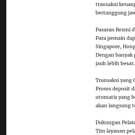
transaksi keuan
bertanggung ja
Pasaran Resmi 
Para pemain dap
Singapore, Hong
Dengan banyak 
jauh lebih besar.
Transaksi yang 
Proses deposit 
otomatis yang b
akan langsung te
Dukungan Pelan
Tim layanan pel