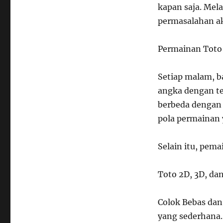
kapan saja. Mela
permasalahan ak
Permainan Toto 
Setiap malam, 
angka dengan 
berbeda dengan 
pola permainan
Selain itu, pema
Toto 2D, 3D, da
Colok Bebas da
yang sederhana.