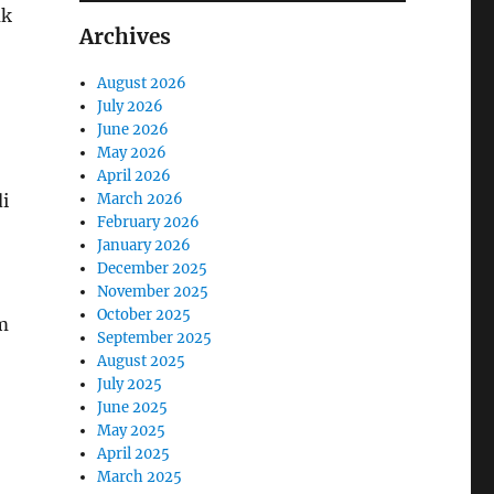
ak
Archives
August 2026
July 2026
June 2026
May 2026
April 2026
i
March 2026
February 2026
January 2026
December 2025
November 2025
October 2025
m
September 2025
August 2025
July 2025
June 2025
May 2025
April 2025
March 2025