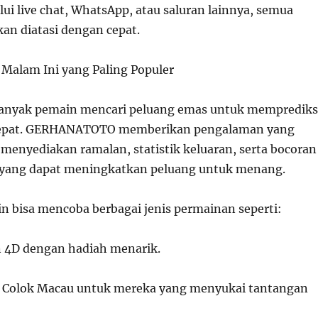
lui live chat, WhatsApp, atau saluran lainnya, semua
an diatasi dengan cepat.
Malam Ini yang Paling Populer
banyak pemain mencari peluang emas untuk memprediks
tepat. GERHANATOTO memberikan pengalaman yang
menyediakan ramalan, statistik keluaran, serta bocoran
 yang dapat meningkatkan peluang untuk menang.
in bisa mencoba berbagai jenis permainan seperti:
n 4D dengan hadiah menarik.
n Colok Macau untuk mereka yang menyukai tantangan