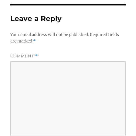
Leave a Reply
Your email address will not be published.
Required fields
are marked
*
COMMENT
*