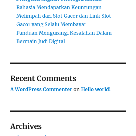
Rahasia Mendapatkan Keuntungan
Melimpah dari Slot Gacor dan Link Slot
Gacor yang Selalu Membayar
Panduan Mengurangi Kesalahan Dalam
Bermain Judi Digital
Recent Comments
A WordPress Commenter
on
Hello world!
Archives