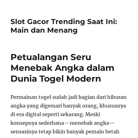
Slot Gacor Trending Saat Ini:
Main dan Menang
Petualangan Seru
Menebak Angka dalam
Dunia Togel Modern
Permainan togel sudah jadi bagian dari hiburan
angka yang digemari banyak orang, khususnya
di era digital seperti sekarang. Meski
konsepnya sederhana—menebak angka—
sensasinya tetap bikin banyak pemain betah