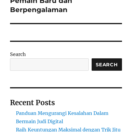
Pemain Baru dan
Berpengalaman
Search
SEARCH
Recent Posts
Panduan Mengurangi Kesalahan Dalam
Bermain Judi Digital
Raih Keuntungan Maksimal dengan Trik Jitu