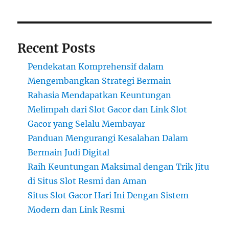
Recent Posts
Pendekatan Komprehensif dalam
Mengembangkan Strategi Bermain
Rahasia Mendapatkan Keuntungan
Melimpah dari Slot Gacor dan Link Slot
Gacor yang Selalu Membayar
Panduan Mengurangi Kesalahan Dalam
Bermain Judi Digital
Raih Keuntungan Maksimal dengan Trik Jitu
di Situs Slot Resmi dan Aman
Situs Slot Gacor Hari Ini Dengan Sistem
Modern dan Link Resmi