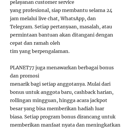
pelayanan customer service
yang profesional, siap membantu selama 24
jam melalui live chat, WhatsApp, dan
Telegram. Setiap pertanyaan, masalah, atau
permintaan bantuan akan ditangani dengan
cepat dan ramah oleh
tim yang berpengalaman.
PLANET77 juga menawarkan berbagai bonus
dan promosi
menarik bagi setiap anggotanya. Mulai dari
bonus untuk anggota baru, cashback harian,
rollingan mingguan, hingga acara jackpot
besar yang bisa memberikan hadiah luar
biasa. Setiap program bonus dirancang untuk
memberikan manfaat nyata dan meningkatkan