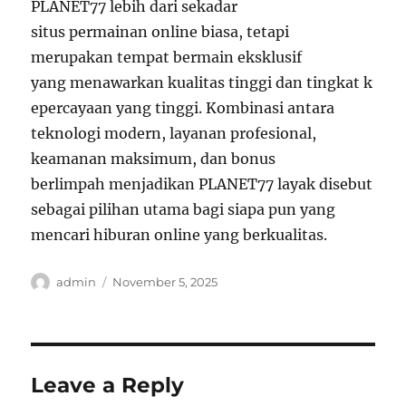
PLANET77 lebih dari sekadar
situs permainan online biasa, tetapi
merupakan tempat bermain eksklusif
yang menawarkan kualitas tinggi dan tingkat k
epercayaan yang tinggi. Kombinasi antara
teknologi modern, layanan profesional,
keamanan maksimum, dan bonus
berlimpah menjadikan PLANET77 layak disebut
sebagai pilihan utama bagi siapa pun yang
mencari hiburan online yang berkualitas.
Author
Posted
admin
November 5, 2025
on
Leave a Reply