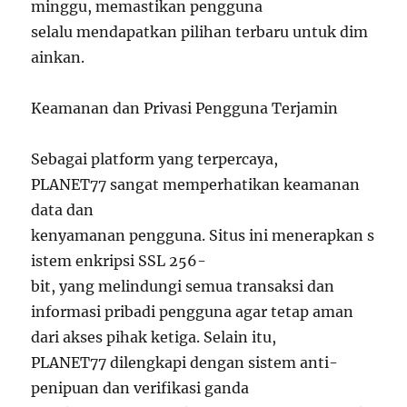
minggu, memastikan pengguna
selalu mendapatkan pilihan terbaru untuk dim
ainkan.
Keamanan dan Privasi Pengguna Terjamin
Sebagai platform yang terpercaya,
PLANET77 sangat memperhatikan keamanan
data dan
kenyamanan pengguna. Situs ini menerapkan s
istem enkripsi SSL 256-
bit, yang melindungi semua transaksi dan
informasi pribadi pengguna agar tetap aman
dari akses pihak ketiga. Selain itu,
PLANET77 dilengkapi dengan sistem anti-
penipuan dan verifikasi ganda