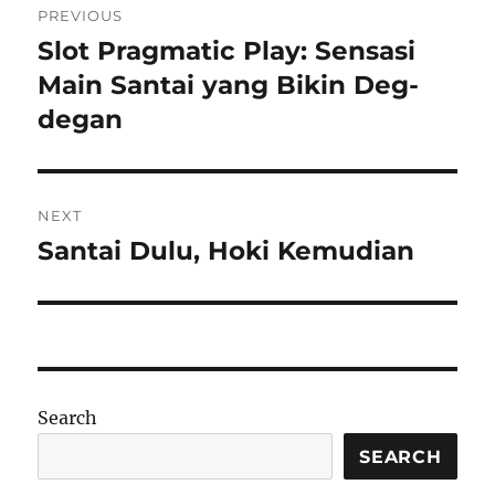
PREVIOUS
navigation
Slot Pragmatic Play: Sensasi
Previous
post:
Main Santai yang Bikin Deg-
degan
NEXT
Santai Dulu, Hoki Kemudian
Next
post:
Search
SEARCH