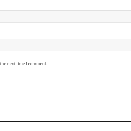
 the next time I comment.