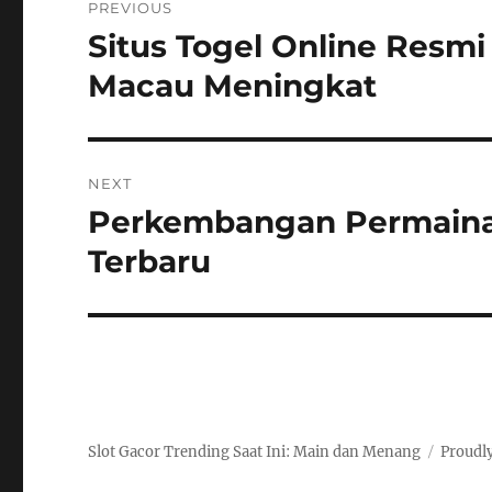
PREVIOUS
navigation
Situs Togel Online Resmi
Previous
post:
Macau Meningkat
NEXT
Perkembangan Permainan 
Next
post:
Terbaru
Slot Gacor Trending Saat Ini: Main dan Menang
Proudl