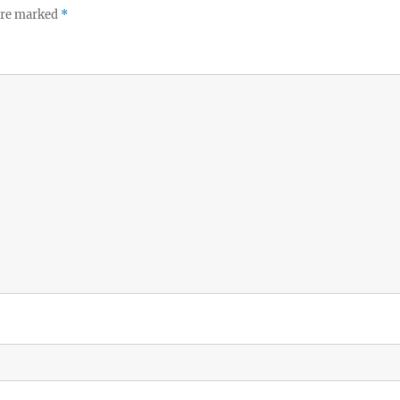
 are marked
*