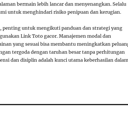
galaman bermain lebih lancar dan menyenangkan. Selalu
smi untuk menghindari risiko penipuan dan kerugian.
r, penting untuk mengikuti panduan dan strategi yang
ggunakan Link Toto gacor. Manajemen modal dan
ainan yang sesuai bisa membantu meningkatkan peluan
gan tergoda dengan taruhan besar tanpa perhitungan
ensi dan disiplin adalah kunci utama keberhasilan dala