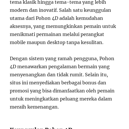
tema klasik hingga tema-tema yang lebih
modern dan inovatif. Salah satu keunggulan
utama dari Pohon 4D adalah kemudahan
aksesnya, yang memungkinkan pemain untuk
menikmati permainan melalui perangkat
mobile maupun desktop tanpa kesulitan.
Dengan sistem yang ramah pengguna, Pohon
4D menawarkan pengalaman bermain yang
menyenangkan dan tidak rumit. Selain itu,
situs ini menyediakan berbagai bonus dan
promosi yang bisa dimanfaatkan oleh pemain
untuk meningkatkan peluang mereka dalam
meraih kemenangan.