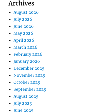
Archives
August 2026
July 2026
June 2026
May 2026
April 2026
March 2026
February 2026
January 2026
December 2025
November 2025
October 2025
September 2025
August 2025
July 2025
June 2025