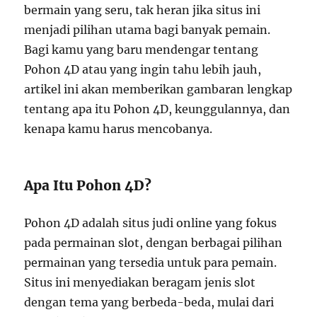
bermain yang seru, tak heran jika situs ini
menjadi pilihan utama bagi banyak pemain.
Bagi kamu yang baru mendengar tentang
Pohon 4D atau yang ingin tahu lebih jauh,
artikel ini akan memberikan gambaran lengkap
tentang apa itu Pohon 4D, keunggulannya, dan
kenapa kamu harus mencobanya.
Apa Itu Pohon 4D?
Pohon 4D adalah situs judi online yang fokus
pada permainan slot, dengan berbagai pilihan
permainan yang tersedia untuk para pemain.
Situs ini menyediakan beragam jenis slot
dengan tema yang berbeda-beda, mulai dari