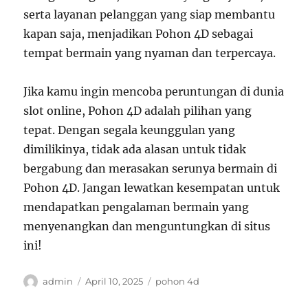
serta layanan pelanggan yang siap membantu
kapan saja, menjadikan Pohon 4D sebagai
tempat bermain yang nyaman dan terpercaya.
Jika kamu ingin mencoba peruntungan di dunia
slot online, Pohon 4D adalah pilihan yang
tepat. Dengan segala keunggulan yang
dimilikinya, tidak ada alasan untuk tidak
bergabung dan merasakan serunya bermain di
Pohon 4D. Jangan lewatkan kesempatan untuk
mendapatkan pengalaman bermain yang
menyenangkan dan menguntungkan di situs
ini!
Author
Posted
Tags
admin
April 10, 2025
pohon 4d
on