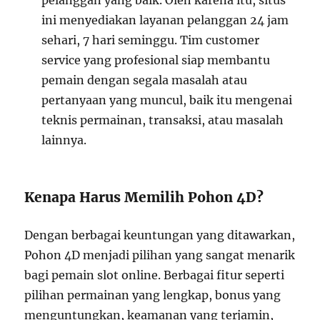
pelanggan yang baik. Oleh karena itu, situs
ini menyediakan layanan pelanggan 24 jam
sehari, 7 hari seminggu. Tim customer
service yang profesional siap membantu
pemain dengan segala masalah atau
pertanyaan yang muncul, baik itu mengenai
teknis permainan, transaksi, atau masalah
lainnya.
Kenapa Harus Memilih Pohon 4D?
Dengan berbagai keuntungan yang ditawarkan,
Pohon 4D menjadi pilihan yang sangat menarik
bagi pemain slot online. Berbagai fitur seperti
pilihan permainan yang lengkap, bonus yang
menguntungkan, keamanan yang terjamin,