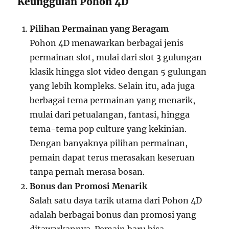
Keunggulan Pohon 4D
Pilihan Permainan yang Beragam
Pohon 4D menawarkan berbagai jenis
permainan slot, mulai dari slot 3 gulungan
klasik hingga slot video dengan 5 gulungan
yang lebih kompleks. Selain itu, ada juga
berbagai tema permainan yang menarik,
mulai dari petualangan, fantasi, hingga
tema-tema pop culture yang kekinian.
Dengan banyaknya pilihan permainan,
pemain dapat terus merasakan keseruan
tanpa pernah merasa bosan.
Bonus dan Promosi Menarik
Salah satu daya tarik utama dari Pohon 4D
adalah berbagai bonus dan promosi yang