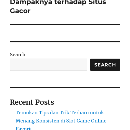
post:
Dampaknya terhadap Situs
Gacor
Search
SEARCH
Recent Posts
Temukan Tips dan Trik Terbaru untuk
Menang Konsisten di Slot Game Online
Favorit