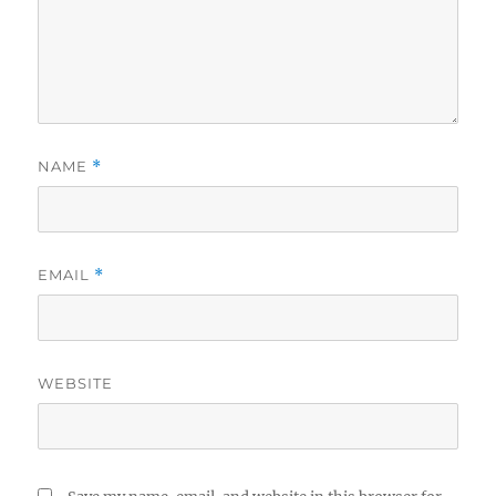
NAME
*
EMAIL
*
WEBSITE