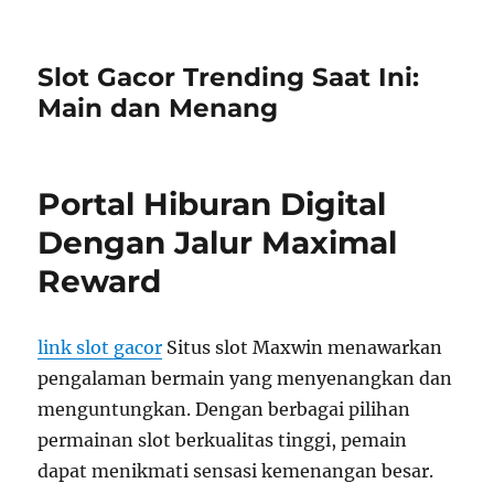
Slot Gacor Trending Saat Ini:
Main dan Menang
Portal Hiburan Digital
Dengan Jalur Maximal
Reward
link slot gacor
Situs slot Maxwin menawarkan
pengalaman bermain yang menyenangkan dan
menguntungkan. Dengan berbagai pilihan
permainan slot berkualitas tinggi, pemain
dapat menikmati sensasi kemenangan besar.