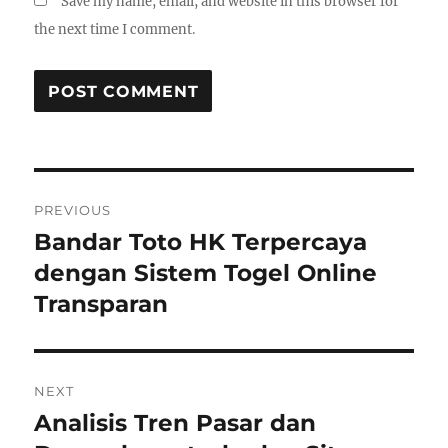
Save my name, email, and website in this browser for
the next time I comment.
Post
PREVIOUS
navigation
Bandar Toto HK Terpercaya
Previous
post:
dengan Sistem Togel Online
Transparan
NEXT
Analisis Tren Pasar dan
Next