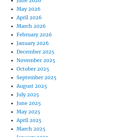
June 2026
May 2026
April 2026
March 2026
February 2026
January 2026
December 2025
November 2025
October 2025
September 2025
August 2025
July 2025
June 2025
May 2025
April 2025
March 2025