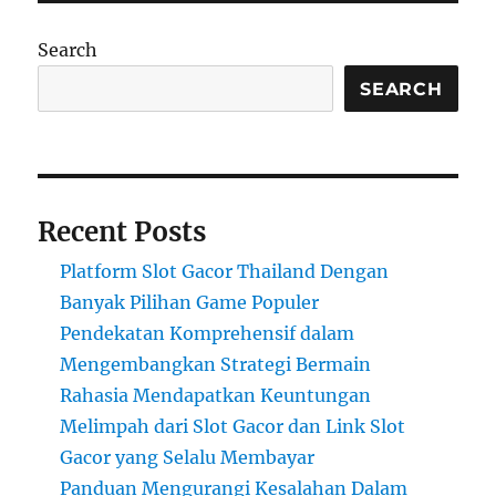
Search
SEARCH
Recent Posts
Platform Slot Gacor Thailand Dengan
Banyak Pilihan Game Populer
Pendekatan Komprehensif dalam
Mengembangkan Strategi Bermain
Rahasia Mendapatkan Keuntungan
Melimpah dari Slot Gacor dan Link Slot
Gacor yang Selalu Membayar
Panduan Mengurangi Kesalahan Dalam