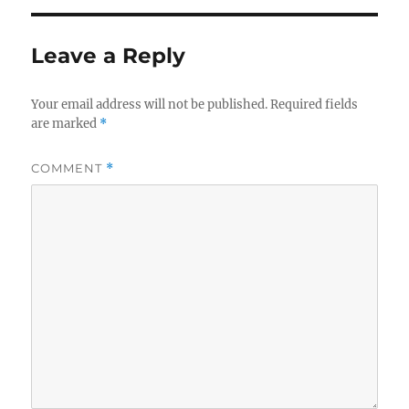
Leave a Reply
Your email address will not be published.
Required fields
are marked
*
COMMENT
*