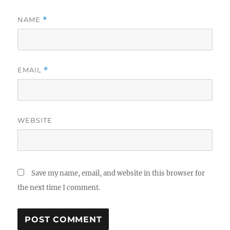
NAME
*
EMAIL
*
WEBSITE
Save my name, email, and website in this browser for
the next time I comment.