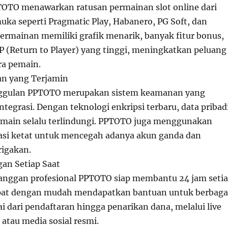
PTOTO menawarkan ratusan permainan slot online dari
uka seperti Pragmatic Play, Habanero, PG Soft, dan
permainan memiliki grafik menarik, banyak fitur bonus,
TP (Return to Player) yang tinggi, meningkatkan peluang
ra pemain.
n yang Terjamin
nggulan PPTOTO merupakan sistem keamanan yang
tegrasi. Dengan teknologi enkripsi terbaru, data pribad
emain selalu terlindungi. PPTOTO juga menggunakan
kasi ketat untuk mencegah adanya akun ganda dan
rigakan.
an Setiap Saat
anggan profesional PPTOTO siap membantu 24 jam seti
apat dengan mudah mendapatkan bantuan untuk berbaga
i dari pendaftaran hingga penarikan dana, melalui live
atau media sosial resmi.