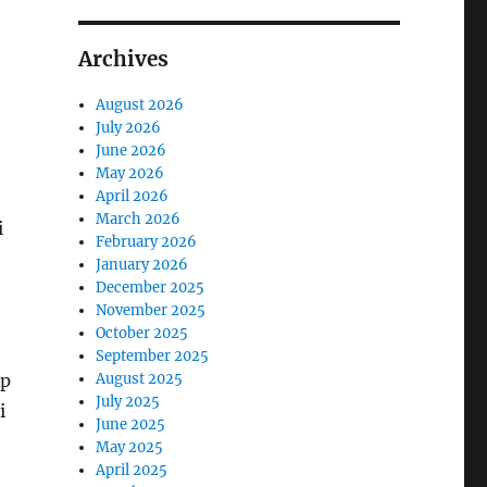
Archives
August 2026
July 2026
June 2026
May 2026
April 2026
March 2026
i
February 2026
January 2026
December 2025
November 2025
October 2025
September 2025
ap
August 2025
July 2025
i
June 2025
May 2025
April 2025