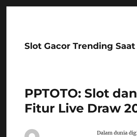
Slot Gacor Trending Saat
PPTOTO: Slot dan
Fitur Live Draw 2
Dalam dunia dig