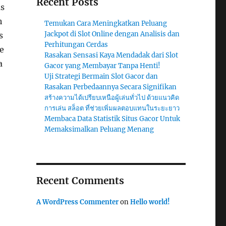
Recent Posts
us
h
Temukan Cara Meningkatkan Peluang
Jackpot di Slot Online dengan Analisis dan
s
Perhitungan Cerdas
e
Rasakan Sensasi Kaya Mendadak dari Slot
a
Gacor yang Membayar Tanpa Henti!
Uji Strategi Bermain Slot Gacor dan
Rasakan Perbedaannya Secara Signifikan
สร้างความได้เปรียบเหนือผู้เล่นทั่วไป ด้วยแนวคิด
การเล่น สล็อต ที่ช่วยเพิ่มผลตอบแทนในระยะยาว
Membaca Data Statistik Situs Gacor Untuk
Memaksimalkan Peluang Menang
Recent Comments
A WordPress Commenter
on
Hello world!