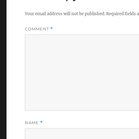
Your email address will not be published.
Required fields
COMMENT
*
NAME
*