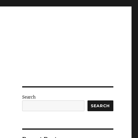
n
Search
SEARCH