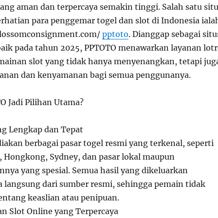
ang aman dan terpercaya semakin tinggi. Salah satu sit
rhatian para penggemar togel dan slot di Indonesia iala
blossomconsignment.com/
pptoto
. Dianggap sebagai situ
rbaik pada tahun 2025, PPTOTO menawarkan layanan lotr
ermainan slot yang tidak hanya menyenangkan, tetapi jug
nan dan kenyamanan bagi semua penggunanya.
 Jadi Pilihan Utama?
ng Lengkap dan Tepat
kan berbagai pasar togel resmi yang terkenal, seperti
, Hongkong, Sydney, dan pasar lokal maupun
innya yang spesial. Semua hasil yang dikeluarkan
ra langsung dari sumber resmi, sehingga pemain tidak
entang keaslian atau penipuan.
 Slot Online yang Terpercaya