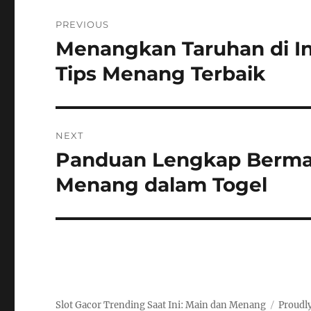
Post
PREVIOUS
navigation
Menangkan Taruhan di I
Previous
post:
Tips Menang Terbaik
NEXT
Panduan Lengkap Bermain
Next
post:
Menang dalam Togel
Slot Gacor Trending Saat Ini: Main dan Menang
Proudl