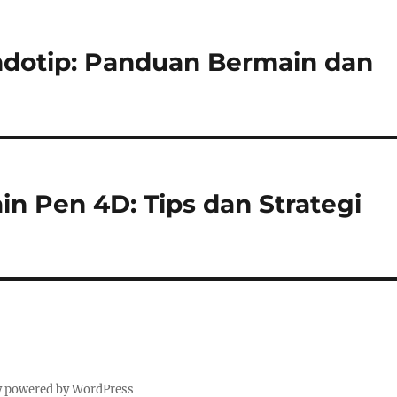
ndotip: Panduan Bermain dan
 Pen 4D: Tips dan Strategi
y powered by WordPress