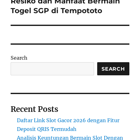
Resiko dan Manfaat Bermain
Next
post:
Togel SGP di Tempototo
Search
SEARCH
Recent Posts
Daftar Link Slot Gacor 2026 dengan Fitur
Deposit QRIS Termudah
Analisis Keuntungan Bermain Slot Dengan