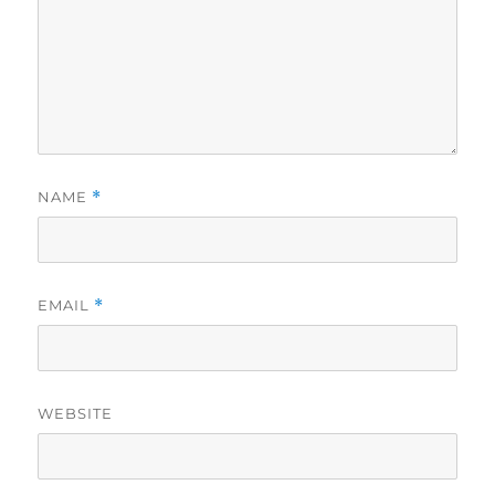
NAME
*
EMAIL
*
WEBSITE