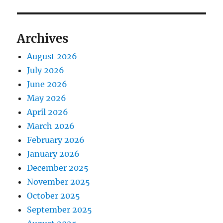
Archives
August 2026
July 2026
June 2026
May 2026
April 2026
March 2026
February 2026
January 2026
December 2025
November 2025
October 2025
September 2025