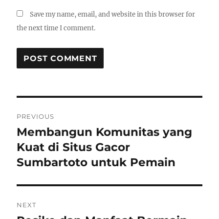
Save my name, email, and website in this browser for
the next time I comment.
Post
PREVIOUS
navigation
Membangun Komunitas yang
Previous
post:
Kuat di Situs Gacor
Sumbartoto untuk Pemain
NEXT