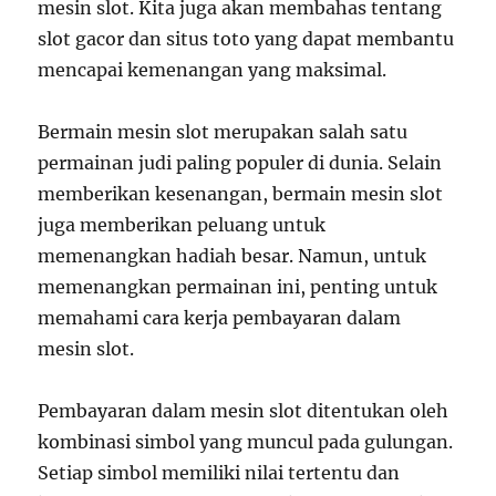
mesin slot. Kita juga akan membahas tentang
slot gacor dan situs toto yang dapat membantu
mencapai kemenangan yang maksimal.
Bermain mesin slot merupakan salah satu
permainan judi paling populer di dunia. Selain
memberikan kesenangan, bermain mesin slot
juga memberikan peluang untuk
memenangkan hadiah besar. Namun, untuk
memenangkan permainan ini, penting untuk
memahami cara kerja pembayaran dalam
mesin slot.
Pembayaran dalam mesin slot ditentukan oleh
kombinasi simbol yang muncul pada gulungan.
Setiap simbol memiliki nilai tertentu dan