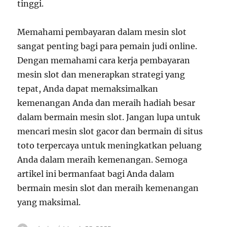
tinggi.
Memahami pembayaran dalam mesin slot
sangat penting bagi para pemain judi online.
Dengan memahami cara kerja pembayaran
mesin slot dan menerapkan strategi yang
tepat, Anda dapat memaksimalkan
kemenangan Anda dan meraih hadiah besar
dalam bermain mesin slot. Jangan lupa untuk
mencari mesin slot gacor dan bermain di situs
toto terpercaya untuk meningkatkan peluang
Anda dalam meraih kemenangan. Semoga
artikel ini bermanfaat bagi Anda dalam
bermain mesin slot dan meraih kemenangan
yang maksimal.