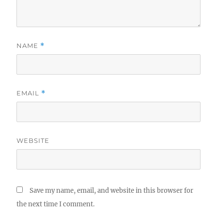
NAME
*
EMAIL
*
WEBSITE
Save my name, email, and website in this browser for
the next time I comment.