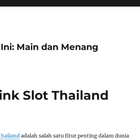
 Ini: Main dan Menang
ink Slot Thailand
 thailand
adalah salah satu fitur penting dalam dunia