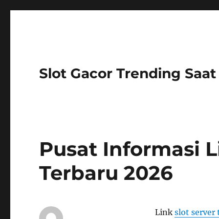
Slot Gacor Trending Saat
Pusat Informasi L
Terbaru 2026
Link
slot server