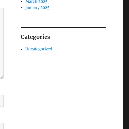
March 2025
January 2025
Categories
Uncategorized