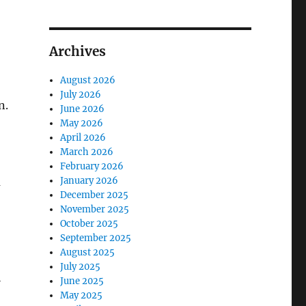
Archives
August 2026
July 2026
n.
June 2026
May 2026
April 2026
March 2026
February 2026
a
January 2026
December 2025
November 2025
October 2025
September 2025
August 2025
July 2025
i
June 2025
May 2025