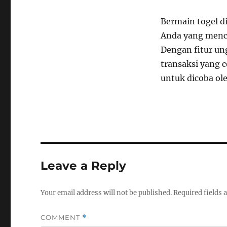
Bermain togel di
Anda yang menc
Dengan fitur un
transaksi yang 
untuk dicoba ole
Leave a Reply
Your email address will not be published.
Required fields
COMMENT
*