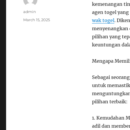
kemenangan ting
Author
admin
agen togel yang
Posted
March 15, 2025
wak togel
. Dike
on
menyenangkan d
pilihan yang te
keuntungan dal
Mengapa Memili
Sebagai seorang
untuk memastik
menguntungkan.
pilihan terbaik:
1. Kemudahan M
adil dan member