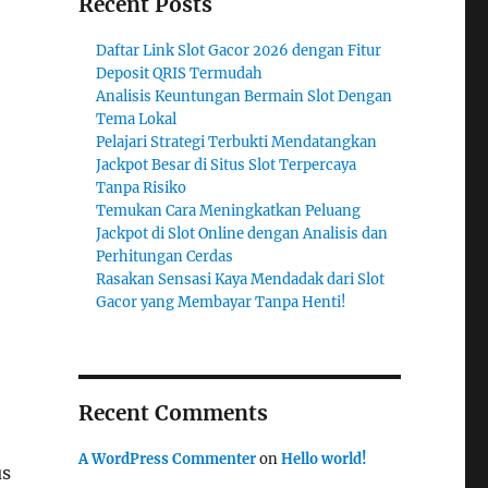
Recent Posts
Daftar Link Slot Gacor 2026 dengan Fitur
Deposit QRIS Termudah
Analisis Keuntungan Bermain Slot Dengan
Tema Lokal
Pelajari Strategi Terbukti Mendatangkan
Jackpot Besar di Situs Slot Terpercaya
Tanpa Risiko
Temukan Cara Meningkatkan Peluang
Jackpot di Slot Online dengan Analisis dan
Perhitungan Cerdas
Rasakan Sensasi Kaya Mendadak dari Slot
Gacor yang Membayar Tanpa Henti!
Recent Comments
A WordPress Commenter
on
Hello world!
us