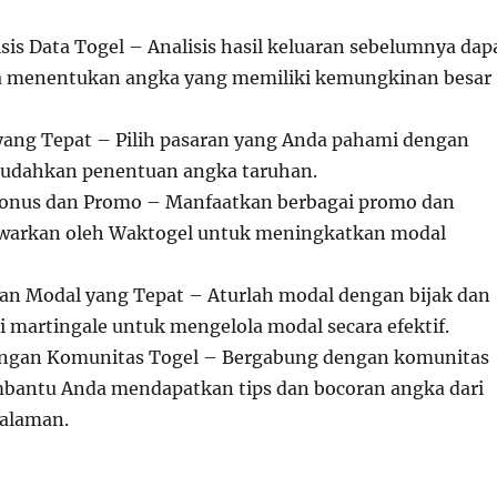
sis Data Togel – Analisis hasil keluaran sebelumnya dap
menentukan angka yang memiliki kemungkinan besar
n yang Tepat – Pilih pasaran yang Anda pahami dengan
udahkan penentuan angka taruhan.
Bonus dan Promo – Manfaatkan berbagai promo dan
awarkan oleh Waktogel untuk meningkatkan modal
an Modal yang Tepat – Aturlah modal dengan bijak dan
i martingale untuk mengelola modal secara efektif.
engan Komunitas Togel – Bergabung dengan komunitas
bantu Anda mendapatkan tips dan bocoran angka dari
alaman.