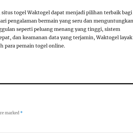
 situs togel Waktogel dapat menjadi pilihan terbaik bagi
ari pengalaman bermain yang seru dan menguntungkan
ggulan seperti peluang menang yang tinggi, sistem
cepat, dan keamanan data yang terjamin, Waktogel layak
h para pemain togel online.
 are marked
*