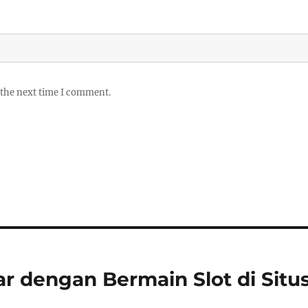
 the next time I comment.
 dengan Bermain Slot di Situ