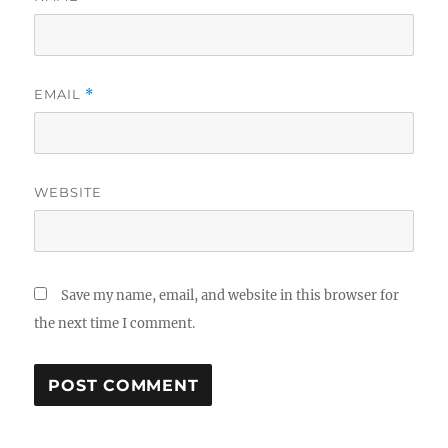
EMAIL
*
WEBSITE
Save my name, email, and website in this browser for
the next time I comment.