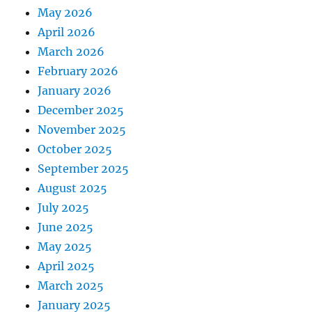
May 2026
April 2026
March 2026
February 2026
January 2026
December 2025
November 2025
October 2025
September 2025
August 2025
July 2025
June 2025
May 2025
April 2025
March 2025
January 2025