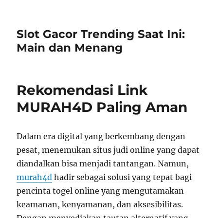
Slot Gacor Trending Saat Ini:
Main dan Menang
Rekomendasi Link
MURAH4D Paling Aman
Dalam era digital yang berkembang dengan
pesat, menemukan situs judi online yang dapat
diandalkan bisa menjadi tantangan. Namun,
murah4d
hadir sebagai solusi yang tepat bagi
pencinta togel online yang mengutamakan
keamanan, kenyamanan, dan aksesibilitas.