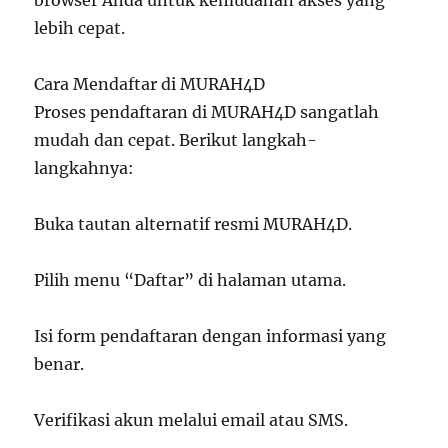
browser Anda untuk kemudahan akses yang
lebih cepat.
Cara Mendaftar di MURAH4D
Proses pendaftaran di MURAH4D sangatlah
mudah dan cepat. Berikut langkah-
langkahnya:
Buka tautan alternatif resmi MURAH4D.
Pilih menu “Daftar” di halaman utama.
Isi form pendaftaran dengan informasi yang
benar.
Verifikasi akun melalui email atau SMS.