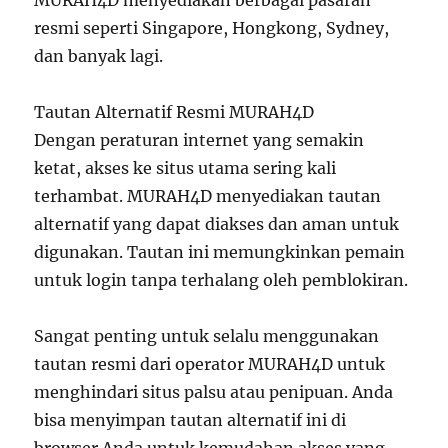
MURAH4D menyediakan berbagai pasaran
resmi seperti Singapore, Hongkong, Sydney,
dan banyak lagi.
Tautan Alternatif Resmi MURAH4D
Dengan peraturan internet yang semakin
ketat, akses ke situs utama sering kali
terhambat. MURAH4D menyediakan tautan
alternatif yang dapat diakses dan aman untuk
digunakan. Tautan ini memungkinkan pemain
untuk login tanpa terhalang oleh pemblokiran.
Sangat penting untuk selalu menggunakan
tautan resmi dari operator MURAH4D untuk
menghindari situs palsu atau penipuan. Anda
bisa menyimpan tautan alternatif ini di