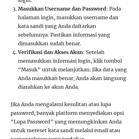
login.
Masukkan Username dan Password
: Pada
halaman login, masukkan username dan
kata sandi yang Anda daftarkan
sebelumnya. Pastikan informasi yang
dimasukkan sudah benar.
Verifikasi dan Akses Akun
: Setelah
memasukkan informasi login, klik tombol
“Masuk” untuk melanjutkan. Jika data yang
Anda masukkan benar, Anda akan langsung
diarahkan ke akun Anda.
Jika Anda mengalami kesulitan atau lupa
password, banyak platform menyediakan opsi
“Lupa Password” yang memungkinkan Anda
untuk mereset kata sandi melalui email atau