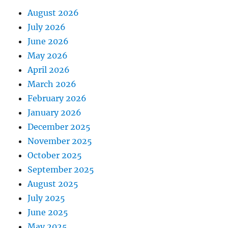
August 2026
July 2026
June 2026
May 2026
April 2026
March 2026
February 2026
January 2026
December 2025
November 2025
October 2025
September 2025
August 2025
July 2025
June 2025
May 2025