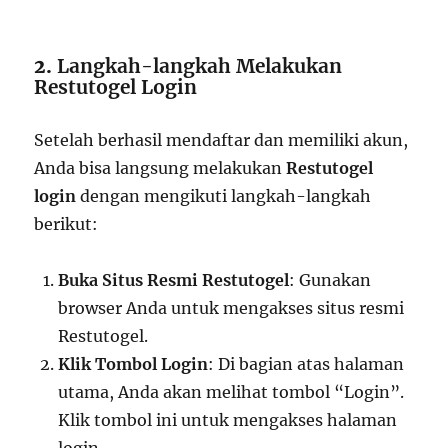
2.
Langkah-langkah Melakukan
Restutogel Login
Setelah berhasil mendaftar dan memiliki akun,
Anda bisa langsung melakukan
Restutogel
login
dengan mengikuti langkah-langkah
berikut:
Buka Situs Resmi Restutogel
: Gunakan
browser Anda untuk mengakses situs resmi
Restutogel.
Klik Tombol Login
: Di bagian atas halaman
utama, Anda akan melihat tombol “Login”.
Klik tombol ini untuk mengakses halaman