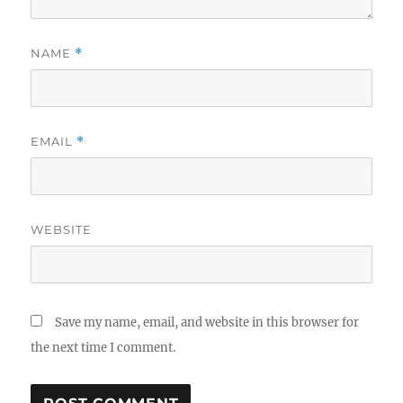
NAME
*
EMAIL
*
WEBSITE
Save my name, email, and website in this browser for
the next time I comment.