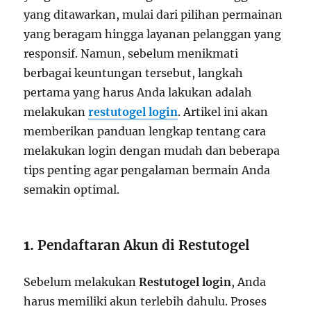
yang ditawarkan, mulai dari pilihan permainan
yang beragam hingga layanan pelanggan yang
responsif. Namun, sebelum menikmati
berbagai keuntungan tersebut, langkah
pertama yang harus Anda lakukan adalah
melakukan
restutogel login
. Artikel ini akan
memberikan panduan lengkap tentang cara
melakukan login dengan mudah dan beberapa
tips penting agar pengalaman bermain Anda
semakin optimal.
1.
Pendaftaran Akun di Restutogel
Sebelum melakukan
Restutogel login
, Anda
harus memiliki akun terlebih dahulu. Proses