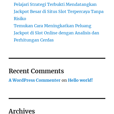
Pelajari Strategi Terbukti Mendatangkan
Jackpot Besar di Situs Slot Terpercaya Tanpa
Risiko
Temukan Cara Meningkatkan Peluang
Jackpot di Slot Online dengan Analisis dan
Perhitungan Cerdas
Recent Comments
A WordPress Commenter
on
Hello world!
Archives