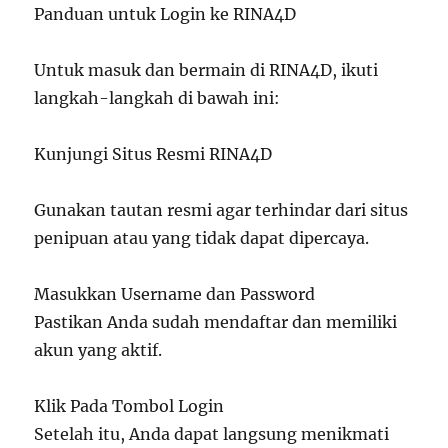
Panduan untuk Login ke RINA4D
Untuk masuk dan bermain di RINA4D, ikuti
langkah-langkah di bawah ini:
Kunjungi Situs Resmi RINA4D
Gunakan tautan resmi agar terhindar dari situs
penipuan atau yang tidak dapat dipercaya.
Masukkan Username dan Password
Pastikan Anda sudah mendaftar dan memiliki
akun yang aktif.
Klik Pada Tombol Login
Setelah itu, Anda dapat langsung menikmati