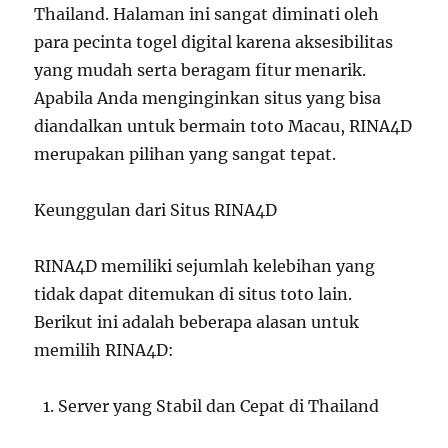
Thailand. Halaman ini sangat diminati oleh
para pecinta togel digital karena aksesibilitas
yang mudah serta beragam fitur menarik.
Apabila Anda menginginkan situs yang bisa
diandalkan untuk bermain toto Macau, RINA4D
merupakan pilihan yang sangat tepat.
Keunggulan dari Situs RINA4D
RINA4D memiliki sejumlah kelebihan yang
tidak dapat ditemukan di situs toto lain.
Berikut ini adalah beberapa alasan untuk
memilih RINA4D:
Server yang Stabil dan Cepat di Thailand