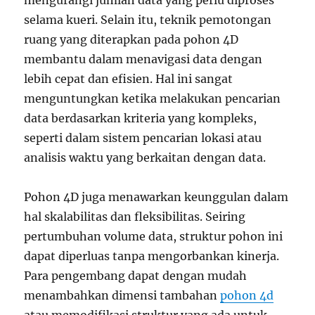
mengurangi jumlah data yang perlu diproses
selama kueri. Selain itu, teknik pemotongan
ruang yang diterapkan pada pohon 4D
membantu dalam menavigasi data dengan
lebih cepat dan efisien. Hal ini sangat
menguntungkan ketika melakukan pencarian
data berdasarkan kriteria yang kompleks,
seperti dalam sistem pencarian lokasi atau
analisis waktu yang berkaitan dengan data.
Pohon 4D juga menawarkan keunggulan dalam
hal skalabilitas dan fleksibilitas. Seiring
pertumbuhan volume data, struktur pohon ini
dapat diperluas tanpa mengorbankan kinerja.
Para pengembang dapat dengan mudah
menambahkan dimensi tambahan
pohon 4d