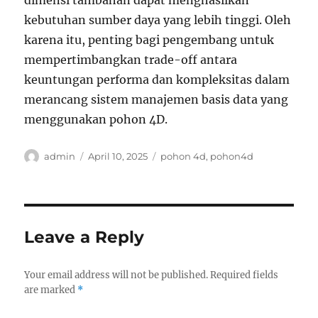
dimensi tambahan dapat menghasilkan
kebutuhan sumber daya yang lebih tinggi. Oleh
karena itu, penting bagi pengembang untuk
mempertimbangkan trade-off antara
keuntungan performa dan kompleksitas dalam
merancang sistem manajemen basis data yang
menggunakan pohon 4D.
Author
Posted
Tags
admin
April 10, 2025
pohon 4d
,
pohon4d
on
Leave a Reply
Your email address will not be published.
Required fields
are marked
*