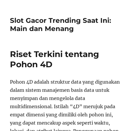
Slot Gacor Trending Saat Ini:
Main dan Menang
Riset Terkini tentang
Pohon 4D
Pohon 4D adalah struktur data yang digunakan
dalam sistem manajemen basis data untuk
menyimpan dan mengelola data
multidimensional. Istilah “4D” merujuk pada
empat dimensi yang dimiliki oleh pohon ini,
yang dapat mencakup aspek seperti waktu,