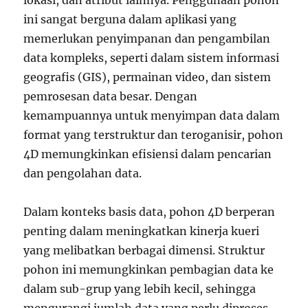
lokasi, dan atribut lainnya. Penggunaan pohon
ini sangat berguna dalam aplikasi yang
memerlukan penyimpanan dan pengambilan
data kompleks, seperti dalam sistem informasi
geografis (GIS), permainan video, dan sistem
pemrosesan data besar. Dengan
kemampuannya untuk menyimpan data dalam
format yang terstruktur dan teroganisir, pohon
4D memungkinkan efisiensi dalam pencarian
dan pengolahan data.
Dalam konteks basis data, pohon 4D berperan
penting dalam meningkatkan kinerja kueri
yang melibatkan berbagai dimensi. Struktur
pohon ini memungkinkan pembagian data ke
dalam sub-grup yang lebih kecil, sehingga