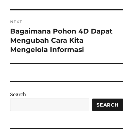
NEXT
Bagaimana Pohon 4D Dapat
Next
post:
Mengubah Cara Kita
Mengelola Informasi
Search
SEARCH