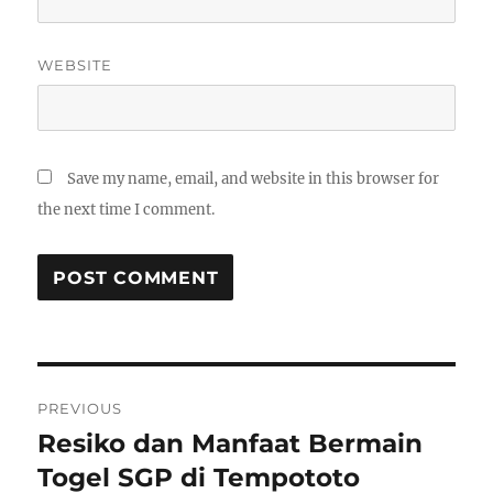
WEBSITE
Save my name, email, and website in this browser for
the next time I comment.
Post
PREVIOUS
navigation
Resiko dan Manfaat Bermain
Previous
post:
Togel SGP di Tempototo