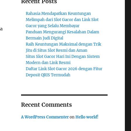
Recent Posts
Rahasia Mendapatkan Keuntungan
Melimpah dari Slot Gacor dan Link Slot
Gacor yang Selalu Membayar
ja
Panduan Mengurangi Kesalahan Dalam
Bermain Judi Digital
Raih Keuntungan Maksimal dengan Trik
Jitu di Situs Slot Resmi dan Aman
Situs Slot Gacor Hari Ini Dengan Sistem
Modern dan Link Resmi
Daftar Link Slot Gacor 2026 dengan Fitur
Deposit QRIS Termudah
Recent Comments
A WordPress Commenter
on
Hello world!