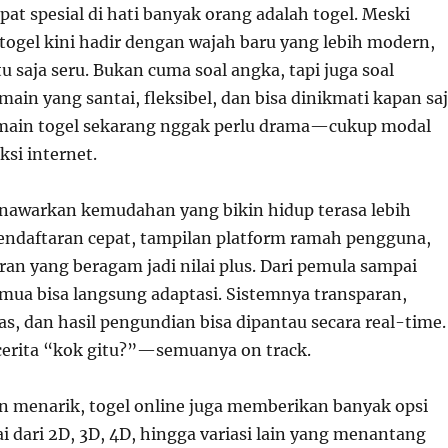
at spesial di hati banyak orang adalah togel. Meski
 togel kini hadir dengan wajah baru yang lebih modern,
tu saja seru. Bukan cuma soal angka, tapi juga soal
in yang santai, fleksibel, dan bisa dinikmati kapan sa
, main togel sekarang nggak perlu drama—cukup modal
si internet.
nawarkan kemudahan yang bikin hidup terasa lebih
pendaftaran cepat, tampilan platform ramah pengguna,
ran yang beragam jadi nilai plus. Dari pemula sampai
mua bisa langsung adaptasi. Sistemnya transparan,
as, dan hasil pengundian bisa dipantau secara real-time.
 cerita “kok gitu?”—semuanya on track.
n menarik, togel online juga memberikan banyak opsi
 dari 2D, 3D, 4D, hingga variasi lain yang menantang