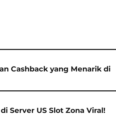
dan Cashback yang Menarik di
 Server US Slot Zona Viral!