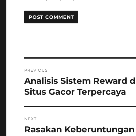
Post
PREVIOUS
navigation
Analisis Sistem Reward 
Previous
post:
Situs Gacor Terpercaya
NEXT
Rasakan Keberuntungan di
Next