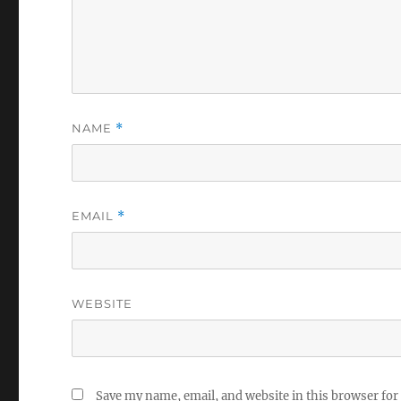
NAME
*
EMAIL
*
WEBSITE
Save my name, email, and website in this browser for