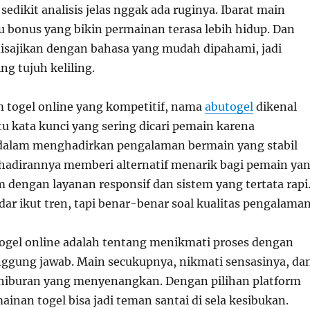
edikit analisis jelas nggak ada ruginya. Ibarat main
itu bonus yang bikin permainan terasa lebih hidup. Dan
isajikan dengan bahasa yang mudah dipahami, jadi
ng tujuh keliling.
 togel online yang kompetitif, nama
abutogel
dikenal
tu kata kunci yang sering dicari pemain karena
 dalam menghadirkan pengalaman bermain yang stabil
adirannya memberi alternatif menarik bagi pemain ya
 dengan layanan responsif dan sistem yang tertata rapi
dar ikut tren, tapi benar-benar soal kualitas pengalaman
togel online adalah tentang menikmati proses dengan
nggung jawab. Main secukupnya, nikmati sensasinya, da
 hiburan yang menyenangkan. Dengan pilihan platform
ainan togel bisa jadi teman santai di sela kesibukan.