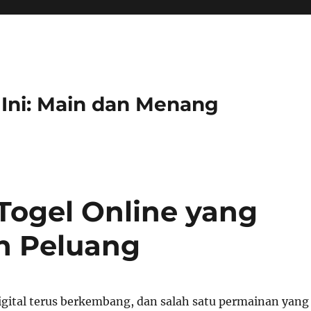
 Ini: Main dan Menang
Togel Online yang
h Peluang
igital terus berkembang, dan salah satu permainan yang