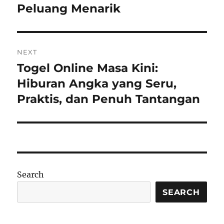
Peluang Menarik
NEXT
Togel Online Masa Kini:
Next
post:
Hiburan Angka yang Seru,
Praktis, dan Penuh Tantangan
Search
SEARCH