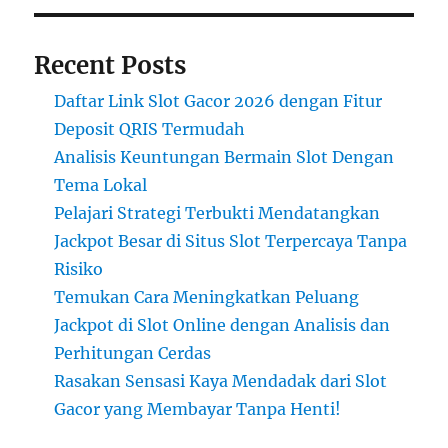
Recent Posts
Daftar Link Slot Gacor 2026 dengan Fitur
Deposit QRIS Termudah
Analisis Keuntungan Bermain Slot Dengan
Tema Lokal
Pelajari Strategi Terbukti Mendatangkan
Jackpot Besar di Situs Slot Terpercaya Tanpa
Risiko
Temukan Cara Meningkatkan Peluang
Jackpot di Slot Online dengan Analisis dan
Perhitungan Cerdas
Rasakan Sensasi Kaya Mendadak dari Slot
Gacor yang Membayar Tanpa Henti!