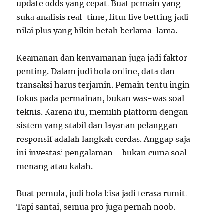
update odds yang cepat. Buat pemain yang
suka analisis real-time, fitur live betting jadi
nilai plus yang bikin betah berlama-lama.
Keamanan dan kenyamanan juga jadi faktor
penting. Dalam judi bola online, data dan
transaksi harus terjamin. Pemain tentu ingin
fokus pada permainan, bukan was-was soal
teknis. Karena itu, memilih platform dengan
sistem yang stabil dan layanan pelanggan
responsif adalah langkah cerdas. Anggap saja
ini investasi pengalaman—bukan cuma soal
menang atau kalah.
Buat pemula, judi bola bisa jadi terasa rumit.
Tapi santai, semua pro juga pernah noob.