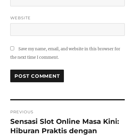
WEBSITE
Save my name, email, and website in this browser for
the next time I comment.
Post
PREVIOUS
navigation
Sensasi Slot Online Masa Kini:
Previous
post:
Hiburan Praktis dengan