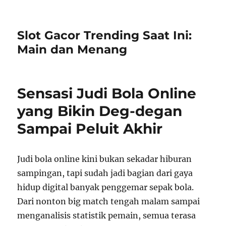
Slot Gacor Trending Saat Ini:
Main dan Menang
Sensasi Judi Bola Online
yang Bikin Deg-degan
Sampai Peluit Akhir
Judi bola online kini bukan sekadar hiburan
sampingan, tapi sudah jadi bagian dari gaya
hidup digital banyak penggemar sepak bola.
Dari nonton big match tengah malam sampai
menganalisis statistik pemain, semua terasa