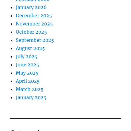
January 2026
December 2025
November 2025
October 2025
September 2025
August 2025
July 2025
June 2025
May 2025
April 2025
March 2025
January 2025