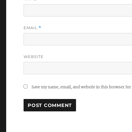
EMAIL
*
WEBSITE
Save my name, email, and website in this browser for