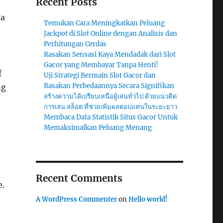
Recent Posts
ta
Temukan Cara Meningkatkan Peluang
Jackpot di Slot Online dengan Analisis dan
Perhitungan Cerdas
Rasakan Sensasi Kaya Mendadak dari Slot
Gacor yang Membayar Tanpa Henti!
f
Uji Strategi Bermain Slot Gacor dan
Rasakan Perbedaannya Secara Signifikan
ng
สร้างความได้เปรียบเหนือผู้เล่นทั่วไป ด้วยแนวคิด
การเล่น สล็อต ที่ช่วยเพิ่มผลตอบแทนในระยะยาว
Membaca Data Statistik Situs Gacor Untuk
Memaksimalkan Peluang Menang
Recent Comments
e.
A WordPress Commenter
on
Hello world!