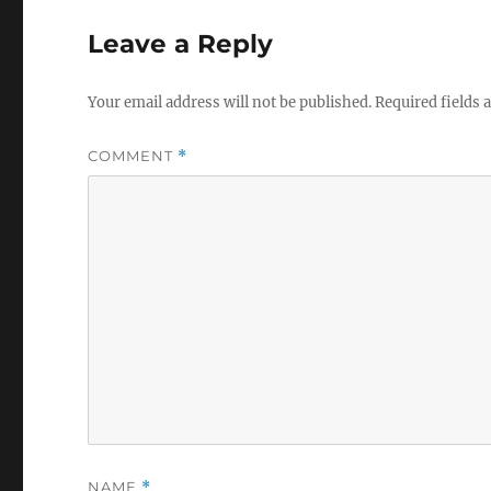
Leave a Reply
Your email address will not be published.
Required fields
COMMENT
*
NAME
*