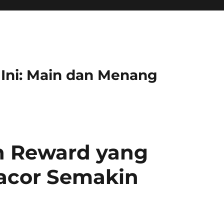
 Ini: Main dan Menang
n Reward yang
acor Semakin