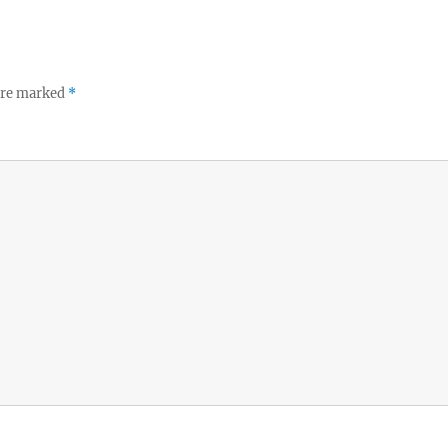
 are marked
*