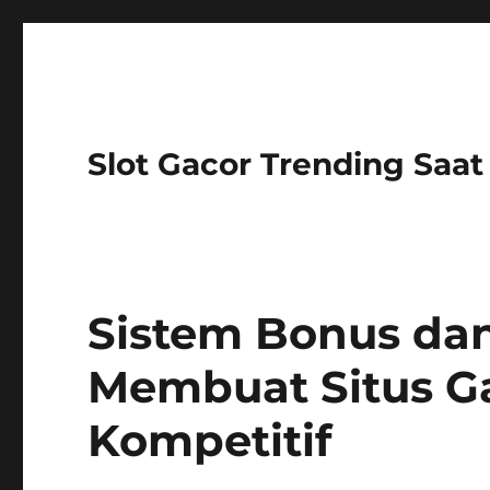
Slot Gacor Trending Saat
Sistem Bonus da
Membuat Situs G
Kompetitif