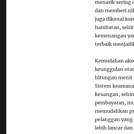
menarik sering
dan memberi nila
juga dikenal ka
hambatan, sehin
kemenangan yang
terbaik menjadik
Kemudahan akses
keunggulan utam
hitungan menit 
Sistem keamanan
keuangan, sehi
pembayaran, mula
memudahkan pro
pelanggan yang
lebih lancar da