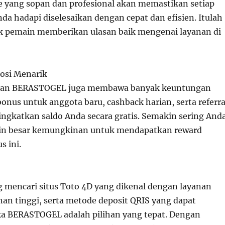
e yang sopan dan profesional akan memastikan setiap
da hadapi diselesaikan dengan cepat dan efisien. Itulah
k pemain memberikan ulasan baik mengenai layanan di
osi Menarik
gan BERASTOGEL juga membawa banyak keuntungan
onus untuk anggota baru, cashback harian, serta referra
ngkatkan saldo Anda secara gratis. Semakin sering And
in besar kemungkinan untuk mendapatkan reward
s ini.
g mencari situs Toto 4D yang dikenal dengan layanan
an tinggi, serta metode deposit QRIS yang dapat
a BERASTOGEL adalah pilihan yang tepat. Dengan