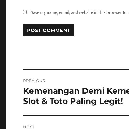
Save my name, email, and website in this browser for
Post
PREVIOUS
navigation
Kemenangan Demi Kemen
Previous
post:
Slot & Toto Paling Legit!
NEXT