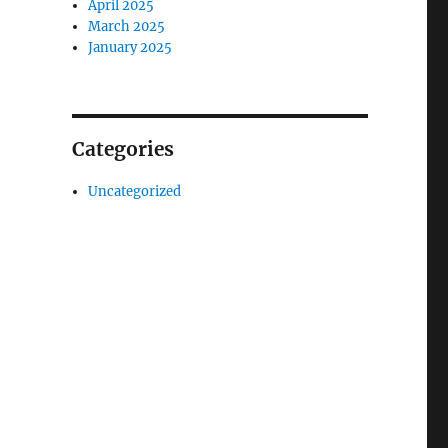
April 2025
March 2025
January 2025
Categories
Uncategorized