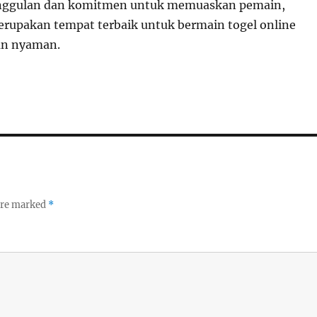
 unggulan dan komitmen untuk memuaskan pemain,
upakan tempat terbaik untuk bermain togel online
an nyaman.
 are marked
*