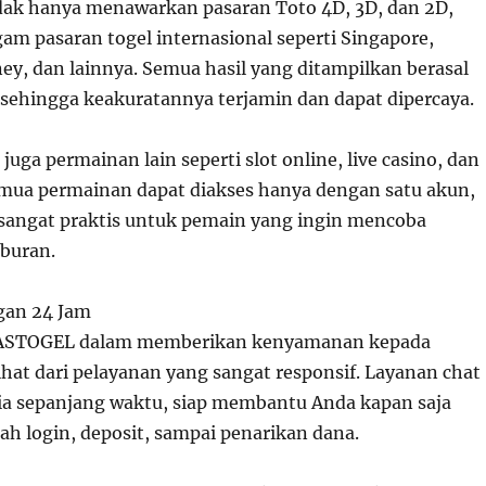
ak hanya menawarkan pasaran Toto 4D, 3D, dan 2D,
gam pasaran togel internasional seperti Singapore,
y, dan lainnya. Semua hasil yang ditampilkan berasal
, sehingga keakuratannya terjamin dan dapat dipercaya.
 juga permainan lain seperti slot online, live casino, dan
mua permainan dapat diakses hanya dengan satu akun,
angat praktis untuk pemain yang ingin mencoba
iburan.
gan 24 Jam
RASTOGEL dalam memberikan kenyamanan kepada
ihat dari pelayanan yang sangat responsif. Layanan chat
ia sepanjang waktu, siap membantu Anda kapan saja
ah login, deposit, sampai penarikan dana.