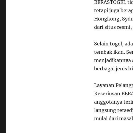
BERASTOGEL tid
tetapi juga bera
Hongkong, Sydne
dari situs resmi
Selain togel, ada
tembak ikan. Se
menjadikannya s
berbagai jenis h
Layanan Pelang
Keseriusan BE
anggotanya terl
langsung tersed
mulai dari masal