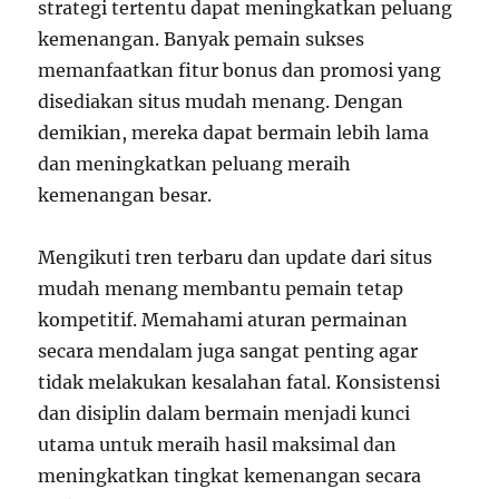
strategi tertentu dapat meningkatkan peluang
kemenangan. Banyak pemain sukses
memanfaatkan fitur bonus dan promosi yang
disediakan situs mudah menang. Dengan
demikian, mereka dapat bermain lebih lama
dan meningkatkan peluang meraih
kemenangan besar.
Mengikuti tren terbaru dan update dari situs
mudah menang membantu pemain tetap
kompetitif. Memahami aturan permainan
secara mendalam juga sangat penting agar
tidak melakukan kesalahan fatal. Konsistensi
dan disiplin dalam bermain menjadi kunci
utama untuk meraih hasil maksimal dan
meningkatkan tingkat kemenangan secara