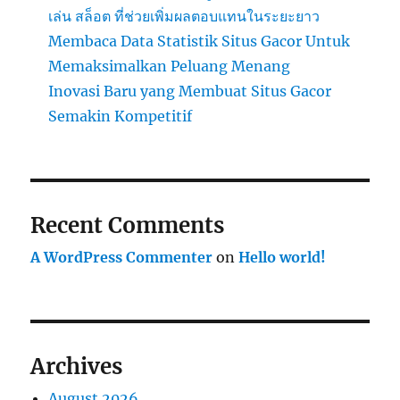
เล่น สล็อต ที่ช่วยเพิ่มผลตอบแทนในระยะยาว
Membaca Data Statistik Situs Gacor Untuk
Memaksimalkan Peluang Menang
Inovasi Baru yang Membuat Situs Gacor
Semakin Kompetitif
Recent Comments
A WordPress Commenter
on
Hello world!
Archives
August 2026