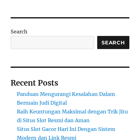
Search
SEARCH
Recent Posts
Panduan Mengurangi Kesalahan Dalam
Bermain Judi Digital
Raih Keuntungan Maksimal dengan Trik Jitu
di Situs Slot Resmi dan Aman
Situs Slot Gacor Hari Ini Dengan Sistem
Modern dan Link Resmi