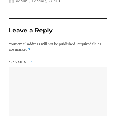
Author
Posted
admin
February 18, 2026
on
Leave a Reply
Your email address will not be published.
Required fields
are marked
*
COMMENT
*