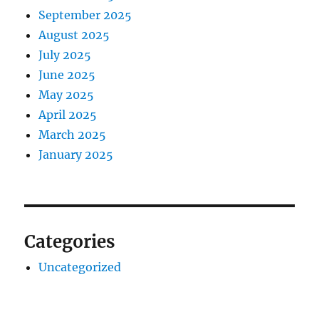
September 2025
August 2025
July 2025
June 2025
May 2025
April 2025
March 2025
January 2025
Categories
Uncategorized