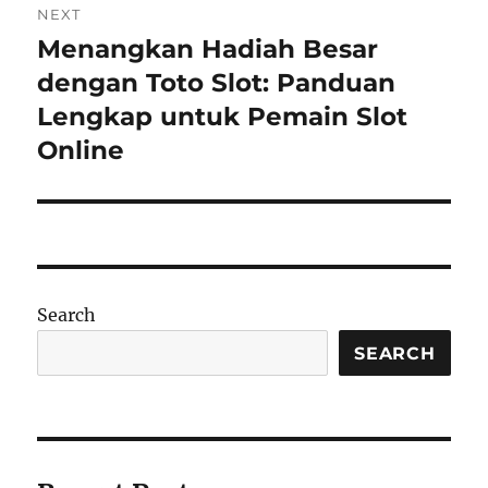
NEXT
Menangkan Hadiah Besar
Next
post:
dengan Toto Slot: Panduan
Lengkap untuk Pemain Slot
Online
Search
SEARCH