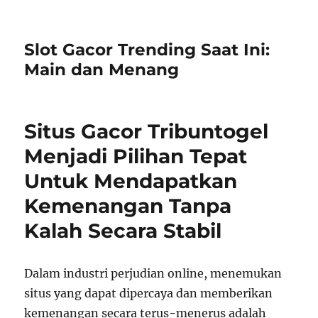
Slot Gacor Trending Saat Ini:
Main dan Menang
Situs Gacor Tribuntogel
Menjadi Pilihan Tepat
Untuk Mendapatkan
Kemenangan Tanpa
Kalah Secara Stabil
Dalam industri perjudian online, menemukan
situs yang dapat dipercaya dan memberikan
kemenangan secara terus-menerus adalah