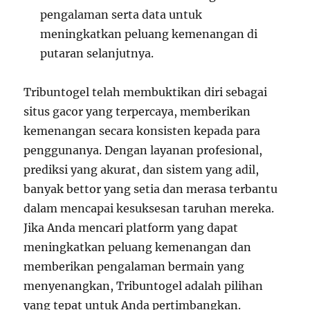
pengalaman serta data untuk
meningkatkan peluang kemenangan di
putaran selanjutnya.
Tribuntogel telah membuktikan diri sebagai
situs gacor yang terpercaya, memberikan
kemenangan secara konsisten kepada para
penggunanya. Dengan layanan profesional,
prediksi yang akurat, dan sistem yang adil,
banyak bettor yang setia dan merasa terbantu
dalam mencapai kesuksesan taruhan mereka.
Jika Anda mencari platform yang dapat
meningkatkan peluang kemenangan dan
memberikan pengalaman bermain yang
menyenangkan, Tribuntogel adalah pilihan
yang tepat untuk Anda pertimbangkan.