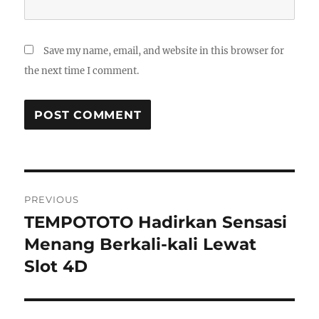
Save my name, email, and website in this browser for
the next time I comment.
Post
PREVIOUS
navigation
TEMPOTOTO Hadirkan Sensasi
Previous
post:
Menang Berkali-kali Lewat
Slot 4D