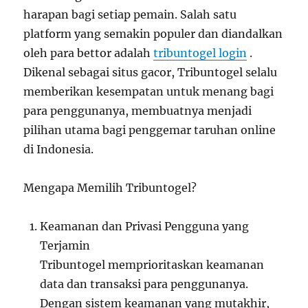
harapan bagi setiap pemain. Salah satu
platform yang semakin populer dan diandalkan
oleh para bettor adalah
tribuntogel login
.
Dikenal sebagai situs gacor, Tribuntogel selalu
memberikan kesempatan untuk menang bagi
para penggunanya, membuatnya menjadi
pilihan utama bagi penggemar taruhan online
di Indonesia.
Mengapa Memilih Tribuntogel?
Keamanan dan Privasi Pengguna yang
Terjamin
Tribuntogel memprioritaskan keamanan
data dan transaksi para penggunanya.
Dengan sistem keamanan yang mutakhir,