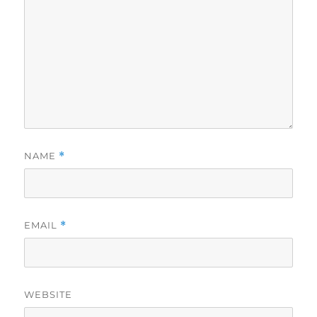
NAME
*
EMAIL
*
WEBSITE