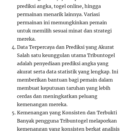
prediksi angka, togel online, hingga
permainan menarik lainnya. Variasi
permainan ini memungkinkan pemain
untuk memilih sesuai minat dan strategi
mereka.
Data Terpercaya dan Prediksi yang Akurat
Salah satu keunggulan utama Tribuntogel
adalah penyediaan prediksi angka yang
akurat serta data statistik yang lengkap. Ini
memberikan bantuan bagi pemain dalam
membuat keputusan taruhan yang lebih
cerdas dan meningkatkan peluang
kemenangan mereka.
Kemenangan yang Konsisten dan Terbukti
Banyak pengguna Tribuntogel melaporkan
kemenangan yang konsisten berkat analisis