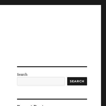
Search
SEARCH