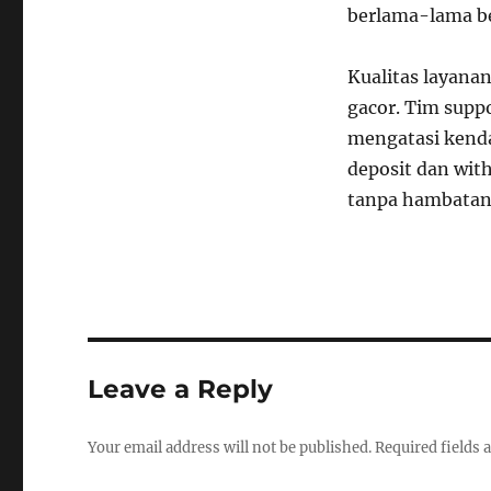
berlama-lama be
Kualitas layana
gacor. Tim sup
mengatasi kenda
deposit dan wi
tanpa hambatan 
Leave a Reply
Your email address will not be published.
Required fields