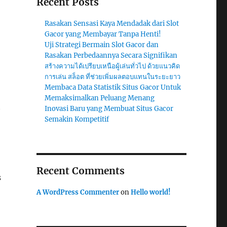
Recent Posts
Rasakan Sensasi Kaya Mendadak dari Slot
Gacor yang Membayar Tanpa Henti!
Uji Strategi Bermain Slot Gacor dan
Rasakan Perbedaannya Secara Signifikan
สร้างความได้เปรียบเหนือผู้เล่นทั่วไป ด้วยแนวคิด
การเล่น สล็อต ที่ช่วยเพิ่มผลตอบแทนในระยะยาว
Membaca Data Statistik Situs Gacor Untuk
Memaksimalkan Peluang Menang
t
Inovasi Baru yang Membuat Situs Gacor
Semakin Kompetitif
Recent Comments
s
A WordPress Commenter
on
Hello world!