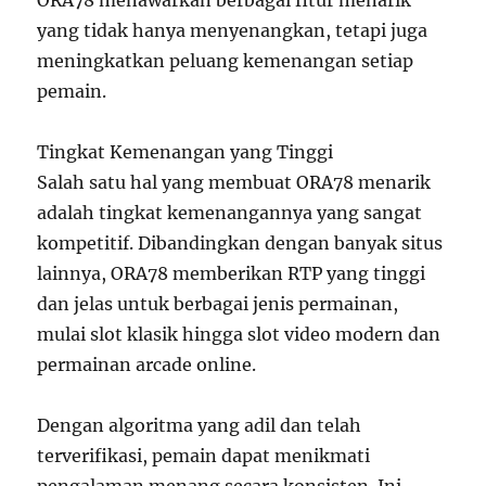
ORA78 menawarkan berbagai fitur menarik
yang tidak hanya menyenangkan, tetapi juga
meningkatkan peluang kemenangan setiap
pemain.
Tingkat Kemenangan yang Tinggi
Salah satu hal yang membuat ORA78 menarik
adalah tingkat kemenangannya yang sangat
kompetitif. Dibandingkan dengan banyak situs
lainnya, ORA78 memberikan RTP yang tinggi
dan jelas untuk berbagai jenis permainan,
mulai slot klasik hingga slot video modern dan
permainan arcade online.
Dengan algoritma yang adil dan telah
terverifikasi, pemain dapat menikmati