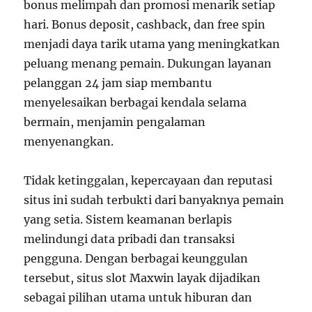
bonus melimpah dan promosi menarik setiap
hari. Bonus deposit, cashback, dan free spin
menjadi daya tarik utama yang meningkatkan
peluang menang pemain. Dukungan layanan
pelanggan 24 jam siap membantu
menyelesaikan berbagai kendala selama
bermain, menjamin pengalaman
menyenangkan.
Tidak ketinggalan, kepercayaan dan reputasi
situs ini sudah terbukti dari banyaknya pemain
yang setia. Sistem keamanan berlapis
melindungi data pribadi dan transaksi
pengguna. Dengan berbagai keunggulan
tersebut, situs slot Maxwin layak dijadikan
sebagai pilihan utama untuk hiburan dan