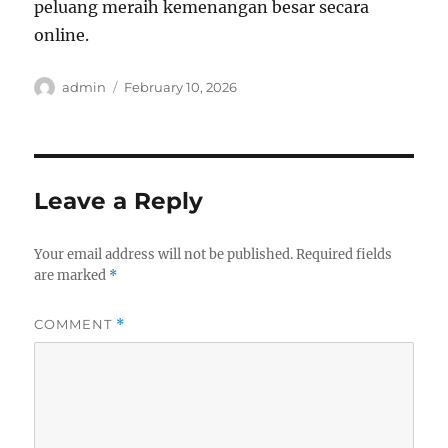
peluang meraih kemenangan besar secara
online.
Author
Posted
admin
February 10, 2026
on
Leave a Reply
Your email address will not be published.
Required fields
are marked
*
COMMENT
*