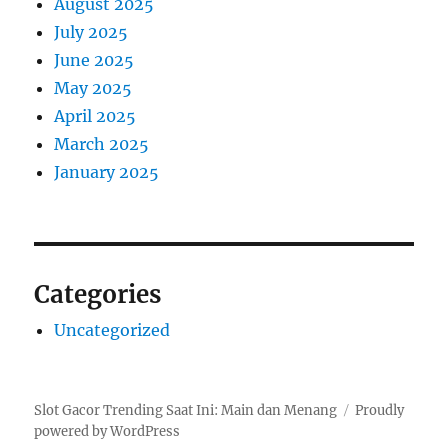
August 2025
July 2025
June 2025
May 2025
April 2025
March 2025
January 2025
Categories
Uncategorized
Slot Gacor Trending Saat Ini: Main dan Menang
Proudly
powered by WordPress