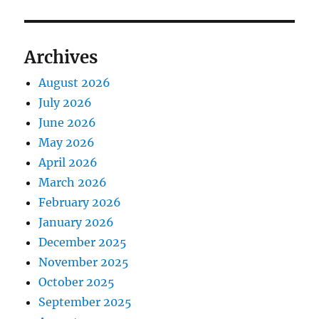
Archives
August 2026
July 2026
June 2026
May 2026
April 2026
March 2026
February 2026
January 2026
December 2025
November 2025
October 2025
September 2025