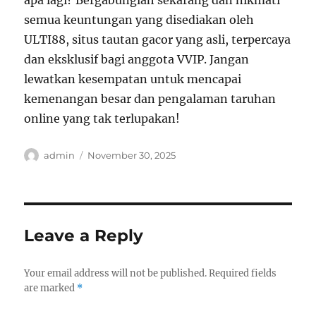
apa lagi? Bergabunglah sekarang dan nikmati
semua keuntungan yang disediakan oleh
ULTI88, situs tautan gacor yang asli, terpercaya
dan eksklusif bagi anggota VVIP. Jangan
lewatkan kesempatan untuk mencapai
kemenangan besar dan pengalaman taruhan
online yang tak terlupakan!
Author
Posted
admin
November 30, 2025
on
Leave a Reply
Your email address will not be published.
Required fields
are marked
*