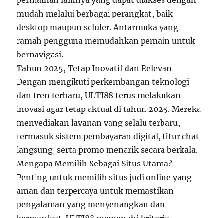
permainan lainnya yang dapat diakses dengan
mudah melalui berbagai perangkat, baik
desktop maupun seluler. Antarmuka yang
ramah pengguna memudahkan pemain untuk
bernavigasi.
Tahun 2025, Tetap Inovatif dan Relevan
Dengan mengikuti perkembangan teknologi
dan tren terbaru, ULTI88 terus melakukan
inovasi agar tetap aktual di tahun 2025. Mereka
menyediakan layanan yang selalu terbaru,
termasuk sistem pembayaran digital, fitur chat
langsung, serta promo menarik secara berkala.
Mengapa Memilih Sebagai Situs Utama?
Penting untuk memilih situs judi online yang
aman dan terpercaya untuk memastikan
pengalaman yang menyenangkan dan