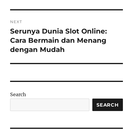
NEXT
Serunya Dunia Slot Online:
Next
post:
Cara Bermain dan Menang
dengan Mudah
Search
SEARCH