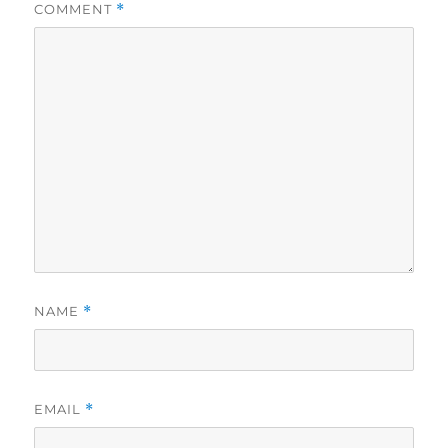
COMMENT
*
NAME
*
EMAIL
*