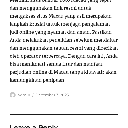
Memilih situs bandar Toto Macau yang tepat
dan menggunakan link resmi untuk
mengakses situs Macau yang asli merupakan
langkah krusial untuk menjaga pengalaman
judi online yang nyaman dan aman. Pastikan
Anda melakukan penelitian sebelum mendaftar
dan menggunakan tautan resmi yang diberikan
oleh operator terpercaya. Dengan cara ini, Anda
bisa menikmati semua fitur dan manfaat
perjudian online di Macau tanpa khawatir akan
kemungkinan penipuan.
Author
Posted
admin
December 3, 2025
on
Leave a Reply