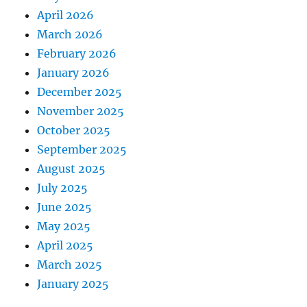
April 2026
March 2026
February 2026
January 2026
December 2025
November 2025
October 2025
September 2025
August 2025
July 2025
June 2025
May 2025
April 2025
March 2025
January 2025