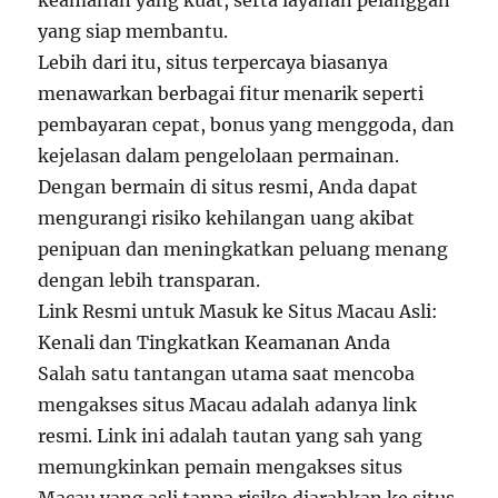
keamanan yang kuat, serta layanan pelanggan
yang siap membantu.
Lebih dari itu, situs terpercaya biasanya
menawarkan berbagai fitur menarik seperti
pembayaran cepat, bonus yang menggoda, dan
kejelasan dalam pengelolaan permainan.
Dengan bermain di situs resmi, Anda dapat
mengurangi risiko kehilangan uang akibat
penipuan dan meningkatkan peluang menang
dengan lebih transparan.
Link Resmi untuk Masuk ke Situs Macau Asli:
Kenali dan Tingkatkan Keamanan Anda
Salah satu tantangan utama saat mencoba
mengakses situs Macau adalah adanya link
resmi. Link ini adalah tautan yang sah yang
memungkinkan pemain mengakses situs