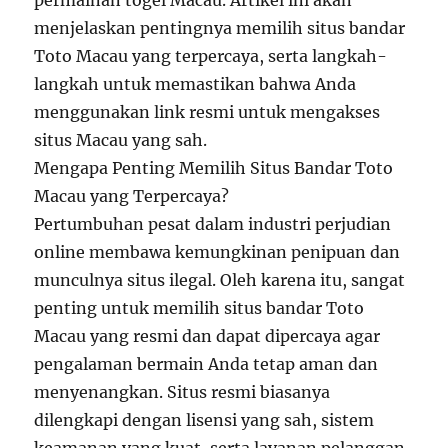
permainan togel Macau. Artikel ini akan
menjelaskan pentingnya memilih situs bandar
Toto Macau yang terpercaya, serta langkah-
langkah untuk memastikan bahwa Anda
menggunakan link resmi untuk mengakses
situs Macau yang sah.
Mengapa Penting Memilih Situs Bandar Toto
Macau yang Terpercaya?
Pertumbuhan pesat dalam industri perjudian
online membawa kemungkinan penipuan dan
munculnya situs ilegal. Oleh karena itu, sangat
penting untuk memilih situs bandar Toto
Macau yang resmi dan dapat dipercaya agar
pengalaman bermain Anda tetap aman dan
menyenangkan. Situs resmi biasanya
dilengkapi dengan lisensi yang sah, sistem