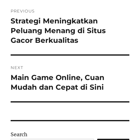
Post
PREVIOUS
navigation
Strategi Meningkatkan
Previous
post:
Peluang Menang di Situs
Gacor Berkualitas
NEXT
Main Game Online, Cuan
Next
post:
Mudah dan Cepat di Sini
Search