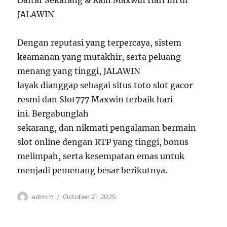
Daftar Sekarang & Raih Maxwin Hari Ini di
JALAWIN
Dengan reputasi yang terpercaya, sistem
keamanan yang mutakhir, serta peluang
menang yang tinggi, JALAWIN
layak dianggap sebagai situs toto slot gacor
resmi dan Slot777 Maxwin terbaik hari
ini. Bergabunglah
sekarang, dan nikmati pengalaman bermain
slot online dengan RTP yang tinggi, bonus
melimpah, serta kesempatan emas untuk
menjadi pemenang besar berikutnya.
Author
Posted
admin
October 21, 2025
on