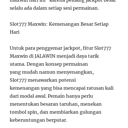
maxwin hari ini” karena peluang jackpot besar
selalu ada dalam setiap sesi permainan.
Slot777 Maxwin: Kemenangan Besar Setiap
Hari
Untuk para penggemar jackpot, fitur Slot777
Maxwin di JALAWIN menjadi daya tarik
utama. Dengan konsep permainan
yang mudah namun menyenangkan,
Slot777 menawarkan potensi
kemenangan yang bisa mencapai ratusan kali
dari modal awal. Pemain hanya perlu
menentukan besaran taruhan, menekan
tombol spin, dan membiarkan gulungan
keberuntungan berputar.