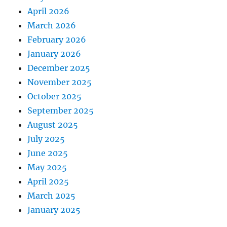
April 2026
March 2026
February 2026
January 2026
December 2025
November 2025
October 2025
September 2025
August 2025
July 2025
June 2025
May 2025
April 2025
March 2025
January 2025