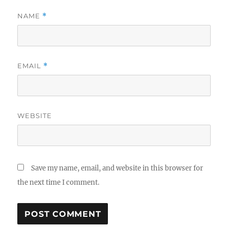
NAME
*
EMAIL
*
WEBSITE
Save my name, email, and website in this browser for
the next time I comment.