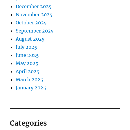
December 2025
November 2025
October 2025
September 2025
August 2025
July 2025
June 2025
May 2025
April 2025
March 2025
January 2025
Categories