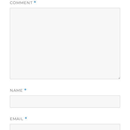
COMMENT
*
NAME
*
EMAIL
*