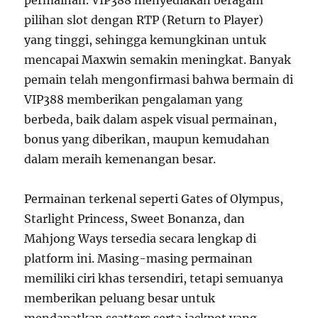
permainan. VIP388 menyediakan beragam
pilihan slot dengan RTP (Return to Player)
yang tinggi, sehingga kemungkinan untuk
mencapai Maxwin semakin meningkat. Banyak
pemain telah mengonfirmasi bahwa bermain di
VIP388 memberikan pengalaman yang
berbeda, baik dalam aspek visual permainan,
bonus yang diberikan, maupun kemudahan
dalam meraih kemenangan besar.
Permainan terkenal seperti Gates of Olympus,
Starlight Princess, Sweet Bonanza, dan
Mahjong Ways tersedia secara lengkap di
platform ini. Masing-masing permainan
memiliki ciri khas tersendiri, tetapi semuanya
memberikan peluang besar untuk