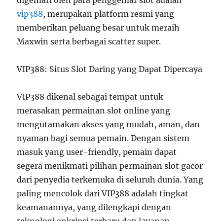
digemari oleh para penggemar slot adalah
vip388
, merupakan platform resmi yang
memberikan peluang besar untuk meraih
Maxwin serta berbagai scatter super.
VIP388: Situs Slot Daring yang Dapat Dipercaya
VIP388 dikenal sebagai tempat untuk
merasakan permainan slot online yang
mengutamakan akses yang mudah, aman, dan
nyaman bagi semua pemain. Dengan sistem
masuk yang user-friendly, pemain dapat
segera menikmati pilihan permainan slot gacor
dari penyedia terkemuka di seluruh dunia. Yang
paling mencolok dari VIP388 adalah tingkat
keamanannya, yang dilengkapi dengan