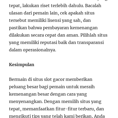
tepat, lakukan riset terlebih dahulu. Bacalah
ulasan dari pemain lain, cek apakah situs
tersebut memiliki lisensi yang sah, dan
pastikan bahwa pembayaran kemenangan
dilakukan secara cepat dan aman. Pilihlah situs
yang memiliki reputasi baik dan transparansi
dalam operasionalnya.
Kesimpulan
Bermain di situs slot gacor memberikan
peluang besar bagi pemain untuk meraih
kemenangan besar dengan cara yang
menyenangkan. Dengan memilih situs yang
tepat, memanfaatkan fitur-fitur terbaru, dan
mengikuti tips yang telah kami berikan, Anda