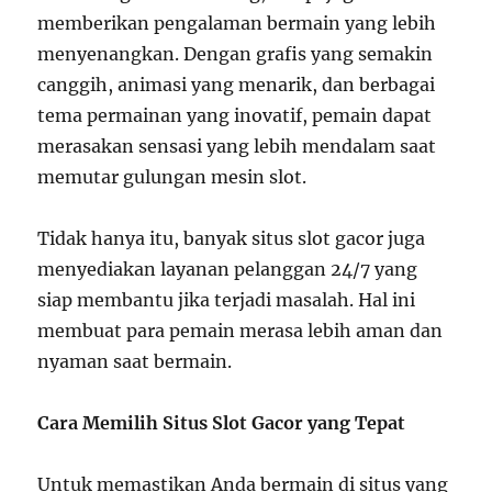
memberikan pengalaman bermain yang lebih
menyenangkan. Dengan grafis yang semakin
canggih, animasi yang menarik, dan berbagai
tema permainan yang inovatif, pemain dapat
merasakan sensasi yang lebih mendalam saat
memutar gulungan mesin slot.
Tidak hanya itu, banyak situs slot gacor juga
menyediakan layanan pelanggan 24/7 yang
siap membantu jika terjadi masalah. Hal ini
membuat para pemain merasa lebih aman dan
nyaman saat bermain.
Cara Memilih Situs Slot Gacor yang Tepat
Untuk memastikan Anda bermain di situs yang