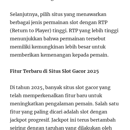
Selanjutnya, pilih situs yang menawarkan
berbagai jenis permainan slot dengan RTP
(Return to Player) tinggi. RTP yang lebih tinggi
menunjukkan bahwa permainan tersebut
memiliki kemungkinan lebih besar untuk
memberikan kemenangan kepada pemain.
Fitur Terbaru di Situs Slot Gacor 2025
Di tahun 2025, banyak situs slot gacor yang
telah memperkenalkan fitur baru untuk
meningkatkan pengalaman pemain. Salah satu
fitur yang paling dicari adalah slot dengan
jackpot progresif. Jackpot ini terus bertambah
seiring dengan taruhan yang dilakukan oleh