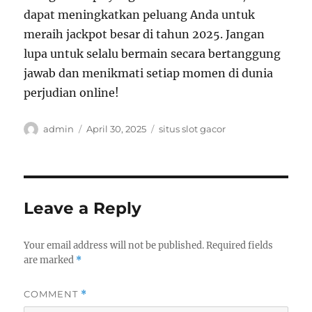
dapat meningkatkan peluang Anda untuk
meraih jackpot besar di tahun 2025. Jangan
lupa untuk selalu bermain secara bertanggung
jawab dan menikmati setiap momen di dunia
perjudian online!
Author
Posted
Tags
admin
April 30, 2025
situs slot gacor
on
Leave a Reply
Your email address will not be published.
Required fields
are marked
*
COMMENT
*