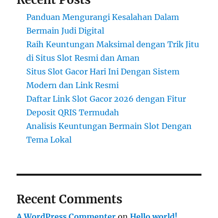
Panduan Mengurangi Kesalahan Dalam
Bermain Judi Digital
Raih Keuntungan Maksimal dengan Trik Jitu
di Situs Slot Resmi dan Aman
Situs Slot Gacor Hari Ini Dengan Sistem
Modern dan Link Resmi
Daftar Link Slot Gacor 2026 dengan Fitur
Deposit QRIS Termudah
Analisis Keuntungan Bermain Slot Dengan
Tema Lokal
Recent Comments
A WordPress Commenter
on
Hello world!