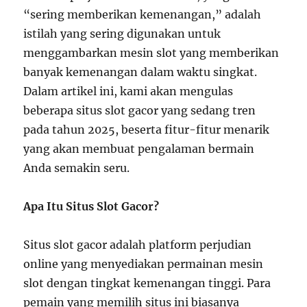
“sering memberikan kemenangan,” adalah
istilah yang sering digunakan untuk
menggambarkan mesin slot yang memberikan
banyak kemenangan dalam waktu singkat.
Dalam artikel ini, kami akan mengulas
beberapa situs slot gacor yang sedang tren
pada tahun 2025, beserta fitur-fitur menarik
yang akan membuat pengalaman bermain
Anda semakin seru.
Apa Itu Situs Slot Gacor?
Situs slot gacor adalah platform perjudian
online yang menyediakan permainan mesin
slot dengan tingkat kemenangan tinggi. Para
pemain yang memilih situs ini biasanya