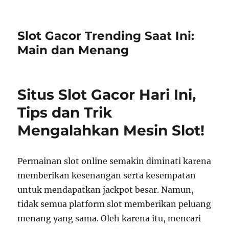
Slot Gacor Trending Saat Ini:
Main dan Menang
Situs Slot Gacor Hari Ini,
Tips dan Trik
Mengalahkan Mesin Slot!
Permainan slot online semakin diminati karena
memberikan kesenangan serta kesempatan
untuk mendapatkan jackpot besar. Namun,
tidak semua platform slot memberikan peluang
menang yang sama. Oleh karena itu, mencari