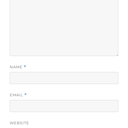
NAME
*
EMAIL
*
WEBSITE