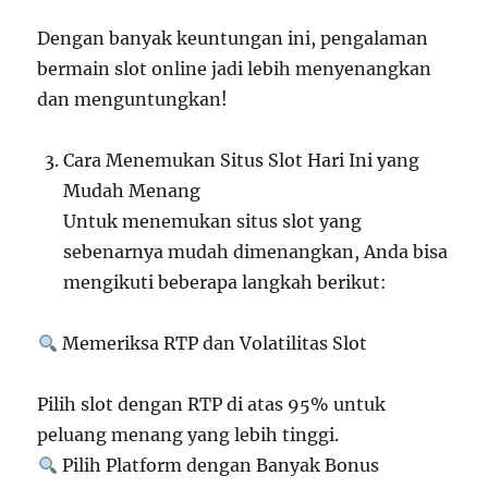
Dengan banyak keuntungan ini, pengalaman
bermain slot online jadi lebih menyenangkan
dan menguntungkan!
Cara Menemukan Situs Slot Hari Ini yang
Mudah Menang
Untuk menemukan situs slot yang
sebenarnya mudah dimenangkan, Anda bisa
mengikuti beberapa langkah berikut:
Memeriksa RTP dan Volatilitas Slot
Pilih slot dengan RTP di atas 95% untuk
peluang menang yang lebih tinggi.
Pilih Platform dengan Banyak Bonus