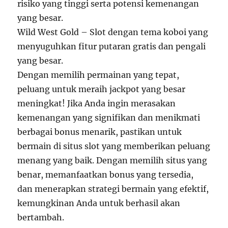
risiko yang tinggi serta potensi kemenangan
yang besar.
Wild West Gold – Slot dengan tema koboi yang
menyuguhkan fitur putaran gratis dan pengali
yang besar.
Dengan memilih permainan yang tepat,
peluang untuk meraih jackpot yang besar
meningkat! Jika Anda ingin merasakan
kemenangan yang signifikan dan menikmati
berbagai bonus menarik, pastikan untuk
bermain di situs slot yang memberikan peluang
menang yang baik. Dengan memilih situs yang
benar, memanfaatkan bonus yang tersedia,
dan menerapkan strategi bermain yang efektif,
kemungkinan Anda untuk berhasil akan
bertambah.