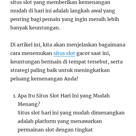
situs slot yang memberikan kemenangan
mudah di hari ini adalah langkah awal yang
penting bagi pemain yang ingin meraih lebih
banyak keuntungan.
Di artikel ini, kita akan menjelaskan bagaimana
cara menemukan
situs slot
gacor saat ini,
keuntungan bermain di tempat tersebut, serta
strategi paling baik untuk meningkatkan
peluang kemenangan Anda!
Apa Itu Situs Slot Hari Ini yang Mudah
Menang?
Situs slot hari ini yang mudah dimenangkan
adalah platform yang menawarkan
permainan slot dengan tingkat