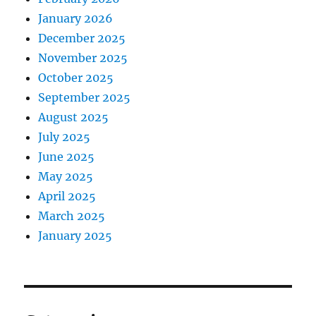
January 2026
December 2025
November 2025
October 2025
September 2025
August 2025
July 2025
June 2025
May 2025
April 2025
March 2025
January 2025