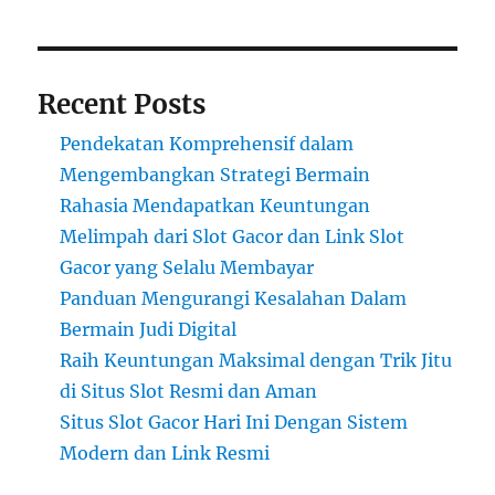
Recent Posts
Pendekatan Komprehensif dalam
Mengembangkan Strategi Bermain
Rahasia Mendapatkan Keuntungan
Melimpah dari Slot Gacor dan Link Slot
Gacor yang Selalu Membayar
Panduan Mengurangi Kesalahan Dalam
Bermain Judi Digital
Raih Keuntungan Maksimal dengan Trik Jitu
di Situs Slot Resmi dan Aman
Situs Slot Gacor Hari Ini Dengan Sistem
Modern dan Link Resmi