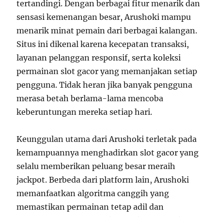
tertandingi. Dengan berbagai fitur menarik dan
sensasi kemenangan besar, Arushoki mampu
menarik minat pemain dari berbagai kalangan.
Situs ini dikenal karena kecepatan transaksi,
layanan pelanggan responsif, serta koleksi
permainan slot gacor yang memanjakan setiap
pengguna. Tidak heran jika banyak pengguna
merasa betah berlama-lama mencoba
keberuntungan mereka setiap hari.
Keunggulan utama dari Arushoki terletak pada
kemampuannya menghadirkan slot gacor yang
selalu memberikan peluang besar meraih
jackpot. Berbeda dari platform lain, Arushoki
memanfaatkan algoritma canggih yang
memastikan permainan tetap adil dan