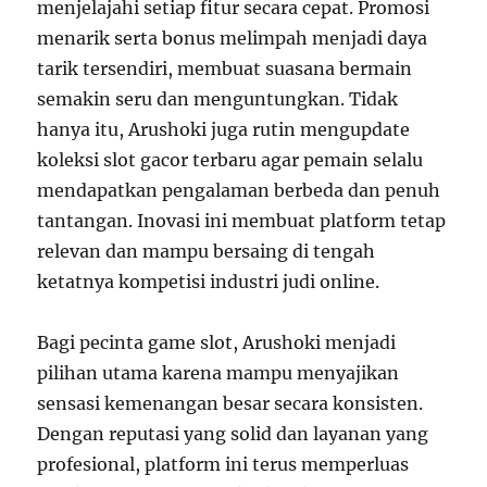
menjelajahi setiap fitur secara cepat. Promosi
menarik serta bonus melimpah menjadi daya
tarik tersendiri, membuat suasana bermain
semakin seru dan menguntungkan. Tidak
hanya itu, Arushoki juga rutin mengupdate
koleksi slot gacor terbaru agar pemain selalu
mendapatkan pengalaman berbeda dan penuh
tantangan. Inovasi ini membuat platform tetap
relevan dan mampu bersaing di tengah
ketatnya kompetisi industri judi online.
Bagi pecinta game slot, Arushoki menjadi
pilihan utama karena mampu menyajikan
sensasi kemenangan besar secara konsisten.
Dengan reputasi yang solid dan layanan yang
profesional, platform ini terus memperluas