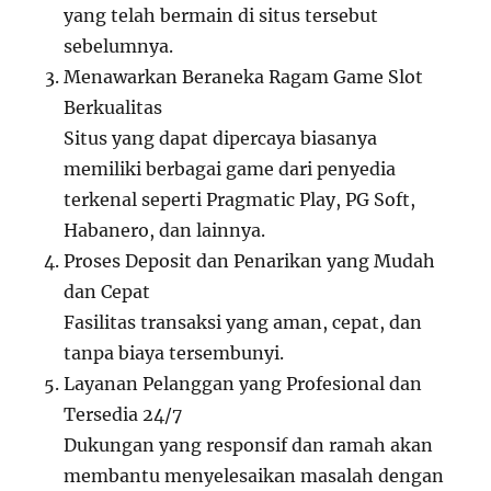
yang telah bermain di situs tersebut
sebelumnya.
Menawarkan Beraneka Ragam Game Slot
Berkualitas
Situs yang dapat dipercaya biasanya
memiliki berbagai game dari penyedia
terkenal seperti Pragmatic Play, PG Soft,
Habanero, dan lainnya.
Proses Deposit dan Penarikan yang Mudah
dan Cepat
Fasilitas transaksi yang aman, cepat, dan
tanpa biaya tersembunyi.
Layanan Pelanggan yang Profesional dan
Tersedia 24/7
Dukungan yang responsif dan ramah akan
membantu menyelesaikan masalah dengan