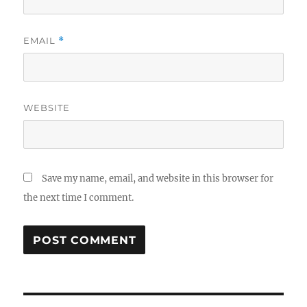
EMAIL
*
WEBSITE
Save my name, email, and website in this browser for
the next time I comment.