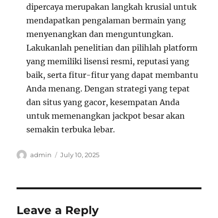
dipercaya merupakan langkah krusial untuk
mendapatkan pengalaman bermain yang
menyenangkan dan menguntungkan.
Lakukanlah penelitian dan pilihlah platform
yang memiliki lisensi resmi, reputasi yang
baik, serta fitur-fitur yang dapat membantu
Anda menang. Dengan strategi yang tepat
dan situs yang gacor, kesempatan Anda
untuk memenangkan jackpot besar akan
semakin terbuka lebar.
Author
Posted
admin
July 10, 2025
on
Leave a Reply