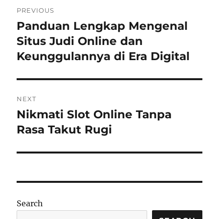
Post
PREVIOUS
navigation
Panduan Lengkap Mengenal
Previous
post:
Situs Judi Online dan
Keunggulannya di Era Digital
NEXT
Nikmati Slot Online Tanpa
Next
post:
Rasa Takut Rugi
Search