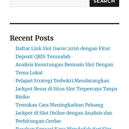
SEARCH
Recent Posts
Daftar Link Slot Gacor 2026 dengan Fitur
Deposit QRIS Termudah
Analisis Keuntungan Bermain Slot Dengan
Tema Lokal
Pelajari Strategi Terbukti Mendatangkan
Jackpot Besar di Situs Slot Terpercaya Tanpa
Risiko
Temukan Cara Meningkatkan Peluang
Jackpot di Slot Online dengan Analisis dan
Perhitungan Cerdas