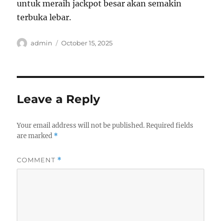
untuk meraih jackpot besar akan semakin
terbuka lebar.
Author
Posted
admin
October 15, 2025
on
Leave a Reply
Your email address will not be published.
Required fields
are marked
*
COMMENT
*