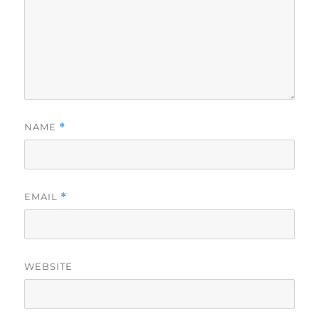
NAME
*
EMAIL
*
WEBSITE