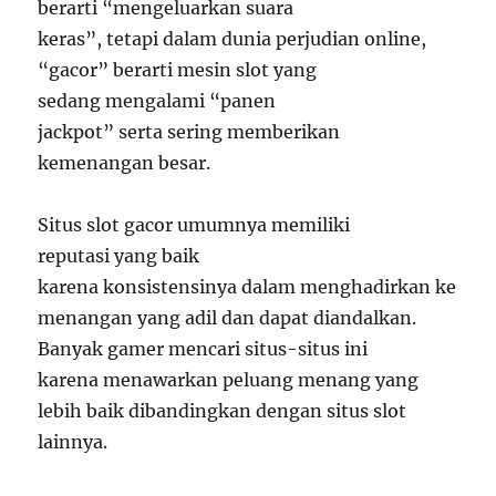
berarti “mengeluarkan suara
keras”, tetapi dalam dunia perjudian online,
“gacor” berarti mesin slot yang
sedang mengalami “panen
jackpot” serta sering memberikan
kemenangan besar.
Situs slot gacor umumnya memiliki
reputasi yang baik
karena konsistensinya dalam menghadirkan ke
menangan yang adil dan dapat diandalkan.
Banyak gamer mencari situs-situs ini
karena menawarkan peluang menang yang
lebih baik dibandingkan dengan situs slot
lainnya.