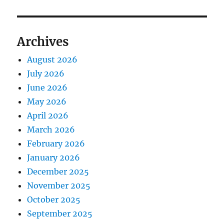
Archives
August 2026
July 2026
June 2026
May 2026
April 2026
March 2026
February 2026
January 2026
December 2025
November 2025
October 2025
September 2025