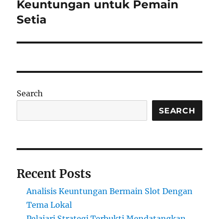
Keuntungan untuk Pemain
Setia
Search
SEARCH
Recent Posts
Analisis Keuntungan Bermain Slot Dengan
Tema Lokal
Pelajari Strategi Terbukti Mendatangkan