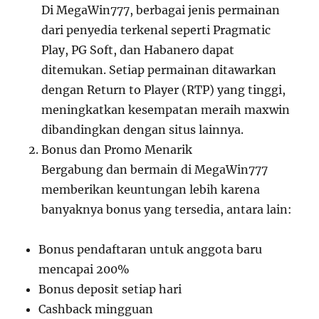
Di MegaWin777, berbagai jenis permainan
dari penyedia terkenal seperti Pragmatic
Play, PG Soft, dan Habanero dapat
ditemukan. Setiap permainan ditawarkan
dengan Return to Player (RTP) yang tinggi,
meningkatkan kesempatan meraih maxwin
dibandingkan dengan situs lainnya.
Bonus dan Promo Menarik
Bergabung dan bermain di MegaWin777
memberikan keuntungan lebih karena
banyaknya bonus yang tersedia, antara lain:
Bonus pendaftaran untuk anggota baru
mencapai 200%
Bonus deposit setiap hari
Cashback mingguan