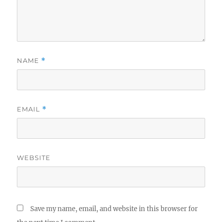
NAME
*
EMAIL
*
WEBSITE
Save my name, email, and website in this browser for