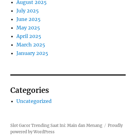
August 2025
July 2025
June 2025
May 2025
April 2025
March 2025
January 2025
Categories
Uncategorized
Slot Gacor Trending Saat Ini: Main dan Menang
Proudly
powered by WordPress