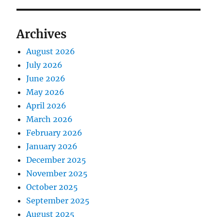
Archives
August 2026
July 2026
June 2026
May 2026
April 2026
March 2026
February 2026
January 2026
December 2025
November 2025
October 2025
September 2025
August 2025