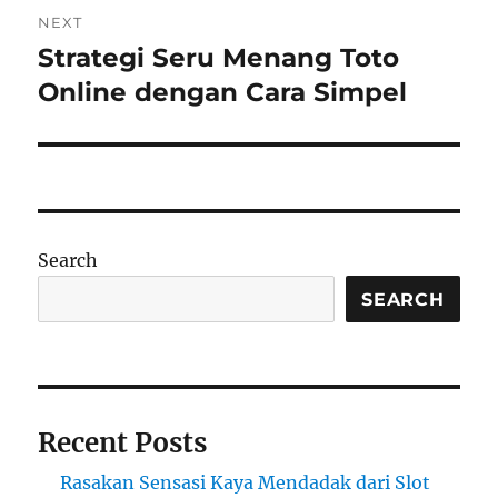
NEXT
Strategi Seru Menang Toto
Next
post:
Online dengan Cara Simpel
Search
SEARCH
Recent Posts
Rasakan Sensasi Kaya Mendadak dari Slot