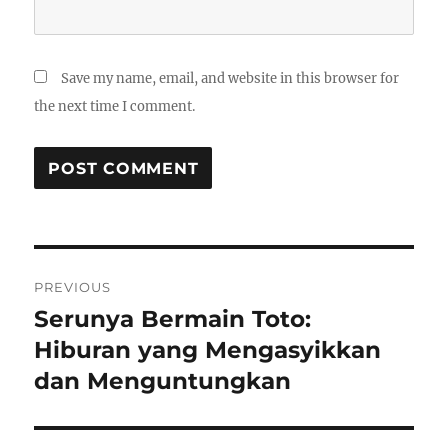
Save my name, email, and website in this browser for
the next time I comment.
Post
PREVIOUS
navigation
Serunya Bermain Toto:
Previous
post:
Hiburan yang Mengasyikkan
dan Menguntungkan