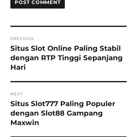
Post
PREVIOUS
navigation
Situs Slot Online Paling Stabil
Previous
post:
dengan RTP Tinggi Sepanjang
Hari
NEXT
Situs Slot777 Paling Populer
Next
post:
dengan Slot88 Gampang
Maxwin