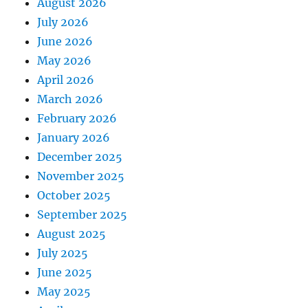
August 2026
July 2026
June 2026
May 2026
April 2026
March 2026
February 2026
January 2026
December 2025
November 2025
October 2025
September 2025
August 2025
July 2025
June 2025
May 2025