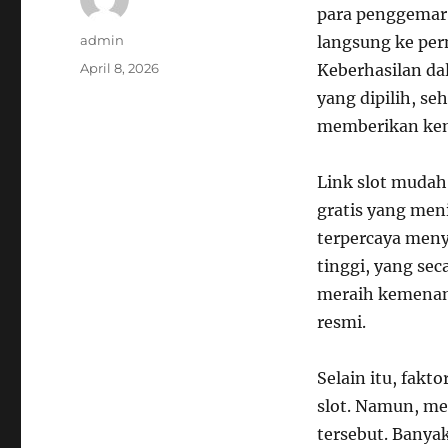
para penggemar 
Author
admin
langsung ke per
Posted
April 8, 2026
Keberhasilan d
on
yang dipilih, se
memberikan kem
Link slot mudah
gratis yang men
terpercaya meny
tinggi, yang sec
meraih kemenang
resmi.
Selain itu, fak
slot. Namun, me
tersebut. Banya