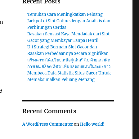
Recent Posts
Temukan Cara Meningkatkan Peluang
Jackpot di Slot Online dengan Analisis dan
rm
Perhitungan Cerdas
Rasakan Sensasi Kaya Mendadak dari Slot
Gacor yang Membayar Tanpa Henti!
Uji Strategi Bermain Slot Gacor dan
Rasakan Perbedaannya Secara Signifikan
สร้างความได้เปรียบเหนือผู้เล่นทั่วไป ด้วยแนวคิด
การเล่น สล็อต ที่ช่วยเพิ่มผลตอบแทนในระยะยาว
Membaca Data Statistik Situs Gacor Untuk
Memaksimalkan Peluang Menang
i
Recent Comments
A WordPress Commenter
on
Hello world!