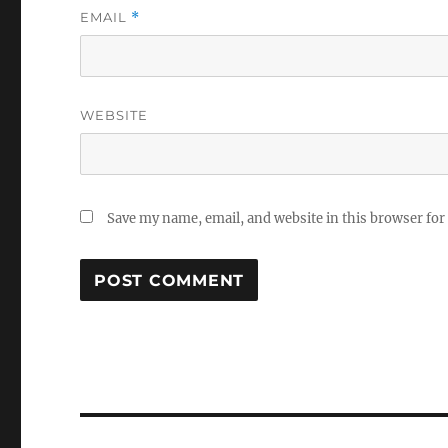
EMAIL
*
WEBSITE
Save my name, email, and website in this browser for
Post