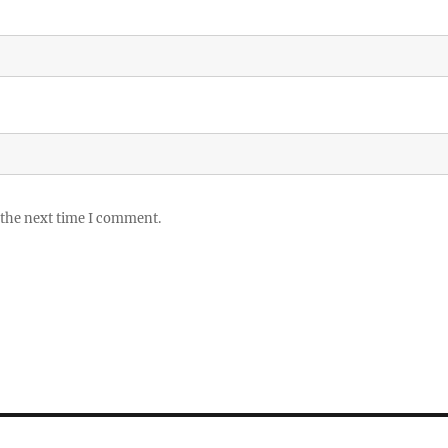
 the next time I comment.