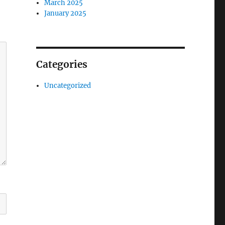
March 2025
January 2025
Categories
Uncategorized