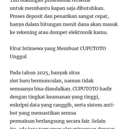
Tim dukungan profesional tersedia
untuk membantu kapan saja dibutuhkan.
Proses deposit dan penarikan sangat cepat,
hanya dalam hitungan menit dana akan masuk
ke rekening atau dompet elektronik kamu.
Fitur Istimewa yang Membuat CUPUTOTO
Unggul
Pada tahun 2025, banyak situs
slot baru bermunculan, namun tidak
semuanya bisa diandalkan. CUPUTOTO hadir
dengan tingkat keamanan yang tinggi,
enkripsi data yang canggih, serta sistem anti-
bot yang memastikan semua
permainan berlangsung secara fair. Selain