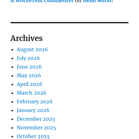
A WordPress Commenter
on
Hello world!
Archives
August 2026
July 2026
June 2026
May 2026
April 2026
March 2026
February 2026
January 2026
December 2025
November 2025
October 2025