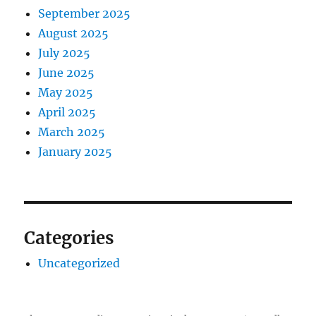
September 2025
August 2025
July 2025
June 2025
May 2025
April 2025
March 2025
January 2025
Categories
Uncategorized