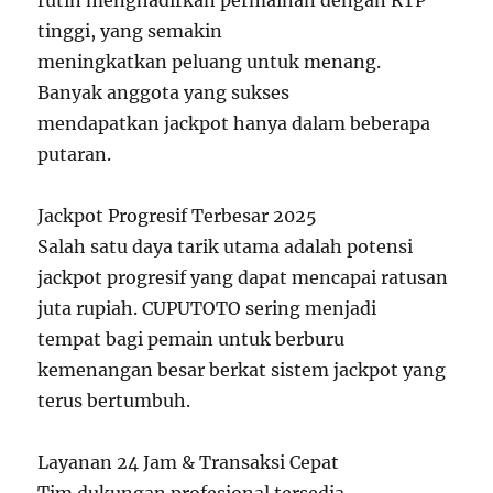
rutin menghadirkan permainan dengan RTP
tinggi, yang semakin
meningkatkan peluang untuk menang.
Banyak anggota yang sukses
mendapatkan jackpot hanya dalam beberapa
putaran.
Jackpot Progresif Terbesar 2025
Salah satu daya tarik utama adalah potensi
jackpot progresif yang dapat mencapai ratusan
juta rupiah. CUPUTOTO sering menjadi
tempat bagi pemain untuk berburu
kemenangan besar berkat sistem jackpot yang
terus bertumbuh.
Layanan 24 Jam & Transaksi Cepat