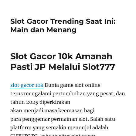
Slot Gacor Trending Saat Ini:
Main dan Menang
Slot Gacor 10k Amanah
Pasti JP Melalui Slot777
slot gacor 10k
Dunia game slot online
terus mengalami pertumbuhan yang pesat, dan
tahun 2025 diperkirakan
akan menjadi masa keemasan bagi
para penggemar permainan slot. Salah satu
platform yang semakin menonjol adalah