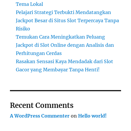
Tema Lokal
Pelajari Strategi Terbukti Mendatangkan
Jackpot Besar di Situs Slot Terpercaya Tanpa
Risiko
Temukan Cara Meningkatkan Peluang
Jackpot di Slot Online dengan Analisis dan
Perhitungan Cerdas
Rasakan Sensasi Kaya Mendadak dari Slot
Gacor yang Membayar Tanpa Henti!
Recent Comments
A WordPress Commenter
on
Hello world!