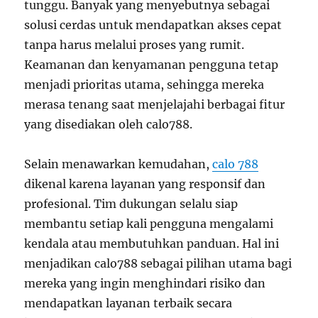
tunggu. Banyak yang menyebutnya sebagai
solusi cerdas untuk mendapatkan akses cepat
tanpa harus melalui proses yang rumit.
Keamanan dan kenyamanan pengguna tetap
menjadi prioritas utama, sehingga mereka
merasa tenang saat menjelajahi berbagai fitur
yang disediakan oleh calo788.
Selain menawarkan kemudahan,
calo 788
dikenal karena layanan yang responsif dan
profesional. Tim dukungan selalu siap
membantu setiap kali pengguna mengalami
kendala atau membutuhkan panduan. Hal ini
menjadikan calo788 sebagai pilihan utama bagi
mereka yang ingin menghindari risiko dan
mendapatkan layanan terbaik secara