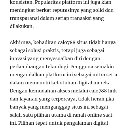
konsisten. Popularitas platform ini juga kian
meningkat berkat reputasinya yang solid dan
transparansi dalam setiap transaksi yang
dilakukan.
Akhirnya, kehadiran calo788 situs tidak hanya
sebagai solusi praktis, tetapi juga sebagai
inovasi yang menyesuaikan diri dengan
perkembangan teknologi. Pengguna semakin
mengandalkan platform ini sebagai mitra setia
dalam memenuhi kebutuhan digital mereka.
Dengan kemudahan akses melalui calo788 link
dan layanan yang terpercaya, tidak heran jika
banyak yang menganggap situs ini sebagai
salah satu pilihan utama di ranah online saat
ini. Pilihan tepat untuk pengalaman digital