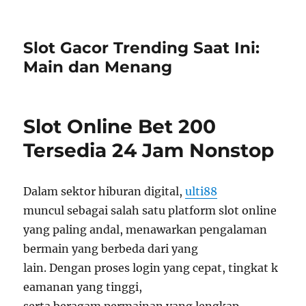
Slot Gacor Trending Saat Ini:
Main dan Menang
Slot Online Bet 200
Tersedia 24 Jam Nonstop
Dalam sektor hiburan digital,
ulti88
muncul sebagai salah satu platform slot online
yang paling andal, menawarkan pengalaman
bermain yang berbeda dari yang
lain. Dengan proses login yang cepat, tingkat k
eamanan yang tinggi,