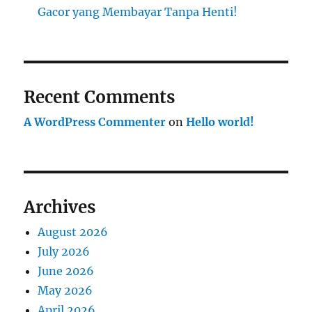
Gacor yang Membayar Tanpa Henti!
Recent Comments
A WordPress Commenter
on
Hello world!
Archives
August 2026
July 2026
June 2026
May 2026
April 2026