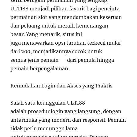
serta beragam permainan yang lengkap,
ULTI88 menjadi pilihan favorit bagi pencinta
permainan slot yang mendambakan keseruan
dan peluang untuk meraih kemenangan
besar. Yang menarik, situs ini
juga menawarkan opsi taruhan terkecil mulai
dari 200, menjadikannya cocok untuk
semua jenis pemain — dari pemula hingga
pemain berpengalaman.
Kemudahan Login dan Akses yang Praktis
Salah satu keunggulan ULTI88
adalah prosedur login yang langsung, dengan
antarmuka yang modern dan responsif. Pemain
tidak perlu menunggu lama