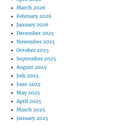
March 2026
February 2026
January 2026
December 2025
November 2025
October 2025
September 2025
August 2025
July 2025
June 2025
May 2025
April 2025
March 2025
January 2025