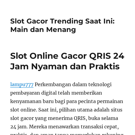
Slot Gacor Trending Saat Ini:
Main dan Menang
Slot Online Gacor QRIS 24
Jam Nyaman dan Praktis
lampu777
Perkembangan dalam teknologi
pembayaran digital telah memberikan
kenyamanan baru bagi para pecinta permainan
slot online. Saat ini, pilihan utama adalah situs
slot gacor yang menerima QRIS, buka selama
24 jam. Mereka menawarkan transaksi cepat,