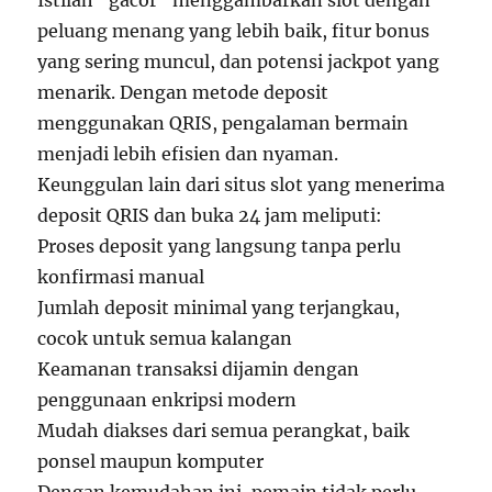
Istilah “gacor” menggambarkan slot dengan
peluang menang yang lebih baik, fitur bonus
yang sering muncul, dan potensi jackpot yang
menarik. Dengan metode deposit
menggunakan QRIS, pengalaman bermain
menjadi lebih efisien dan nyaman.
Keunggulan lain dari situs slot yang menerima
deposit QRIS dan buka 24 jam meliputi:
Proses deposit yang langsung tanpa perlu
konfirmasi manual
Jumlah deposit minimal yang terjangkau,
cocok untuk semua kalangan
Keamanan transaksi dijamin dengan
penggunaan enkripsi modern
Mudah diakses dari semua perangkat, baik
ponsel maupun komputer