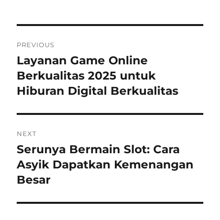
Post
PREVIOUS
navigation
Layanan Game Online
Previous
post:
Berkualitas 2025 untuk
Hiburan Digital Berkualitas
NEXT
Serunya Bermain Slot: Cara
Next
post:
Asyik Dapatkan Kemenangan
Besar