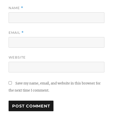
NAME
*
EMAIL
*
WEBSITE
Save my name, email, and website in this browser for
the next time I comment.