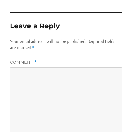
Leave a Reply
Your email address will not be published.
Required fields
are marked
*
COMMENT
*