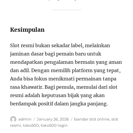
Kesimpulan
Slot resmi bukan sekadar label, melainkan
jaminan dasar bagi pemain baru untuk
mendapatkan pengalaman bermain yang aman
dan adil. Dengan memilih platform yang tepat,
Anda bisa fokus menikmati permainan tanpa
rasa khawatir. Bagi pemula, memulai dari slot
resmi adalah keputusan bijak yang akan
berdampak positif dalam jangka panjang.
Author
Posted
Tags
admin
January 26, 2026
bandar slot online
,
slot
on
resmi
,
toko500
,
toko500 login