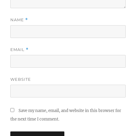
NAME
*
EMAIL
*
WEBSITE
Save my name, email, and website in this browser for
the next time I comment.