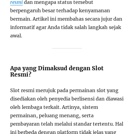
resmi
dan mengapa status tersebut
berpengaruh besar terhadap kenyamanan
bermain. Artikel ini membahas secara jujur dan
informatif agar Anda tidak salah langkah sejak
awal.
Apa yang Dimaksud dengan Slot
Resmi?
Slot resmi merujuk pada permainan slot yang
disediakan oleh penyedia berlisensi dan diawasi
oleh lembaga terkait. Artinya, sistem
permainan, peluang menang, serta
pembayaran telah melalui standar tertentu. Hal
ini berbeda dengan platform tidak jelas yang