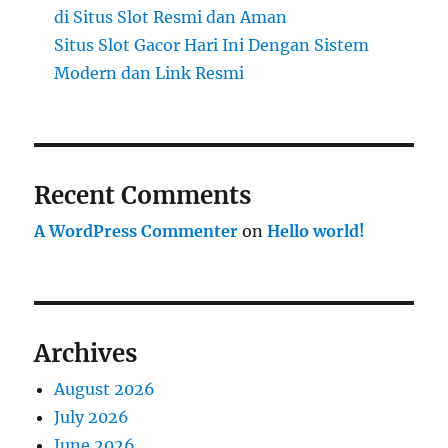
di Situs Slot Resmi dan Aman
Situs Slot Gacor Hari Ini Dengan Sistem
Modern dan Link Resmi
Recent Comments
A WordPress Commenter
on
Hello world!
Archives
August 2026
July 2026
June 2026