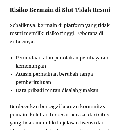
Risiko Bermain di Slot Tidak Resmi
Sebaliknya, bermain di platform yang tidak
resmi memiliki risiko tinggi. Beberapa di
antaranya:
Penundaan atau penolakan pembayaran
kemenangan
Aturan permainan berubah tanpa
pemberitahuan
Data pribadi rentan disalahgunakan
Berdasarkan berbagai laporan komunitas
pemain, keluhan terbesar berasal dari situs
yang tidak memiliki kejelasan lisensi dan