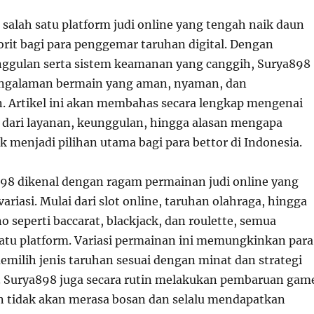
 salah satu platform judi online yang tengah naik daun
orit bagi para penggemar taruhan digital. Dengan
unggulan serta sistem keamanan yang canggih, Surya898
galaman bermain yang aman, nyaman, dan
 Artikel ini akan membahas secara lengkap mengenai
 dari layanan, keunggulan, hingga alasan mengapa
ak menjadi pilihan utama bagi para bettor di Indonesia.
98 dikenal dengan ragam permainan judi online yang
ariasi. Mulai dari slot online, taruhan olahraga, hingga
 seperti baccarat, blackjack, dan roulette, semua
satu platform. Variasi permainan ini memungkinkan para
milih jenis taruhan sesuai dengan minat dan strategi
 Surya898 juga secara rutin melakukan pembaruan gam
 tidak akan merasa bosan dan selalu mendapatkan