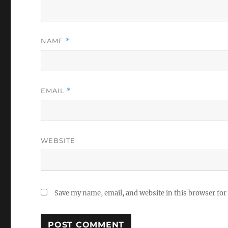
NAME
*
EMAIL
*
WEBSITE
Save my name, email, and website in this browser for