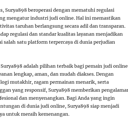
tas, Surya898 beroperasi dengan mematuhi regulasi
ng mengatur industri judi online. Hal ini memastikan
ivitas taruhan berlangsung secara adil dan transparan.
ap regulasi dan standar kualitas layanan menjadikan
 salah satu platform terpercaya di dunia perjudian
Surya898 adalah pilihan terbaik bagi pemain judi online
yanan lengkap, aman, dan mudah diakses. Dengan
ogi mutakhir, ragam permainan menarik, serta
nggan yang responsif, Surya898 memberikan pengalama
ofesional dan menyenangkan. Bagi Anda yang ingin
tungan di dunia judi online, Surya898 siap menjadi
aya untuk meraih kemenangan.