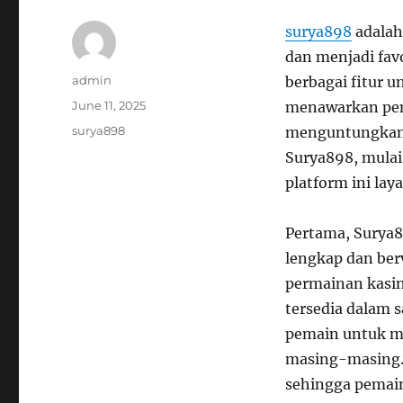
surya898
adalah
dan menjadi fav
Author
admin
berbagai fitur 
Posted
June 11, 2025
menawarkan pen
on
Tags
surya898
menguntungkan.
Surya898, mulai
platform ini lay
Pertama, Surya8
lengkap dan berv
permainan kasino
tersedia dalam 
pemain untuk me
masing-masing.
sehingga pemain