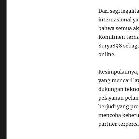
Dari segi legali
internasional ya
bahwa semua akt
Komitmen terhad
Surya898 sebagai
online.
Kesimpulannya, 
yang mencari la
dukungan teknol
pelayanan pela
berjudi yang pr
mencoba keberun
partner terperc