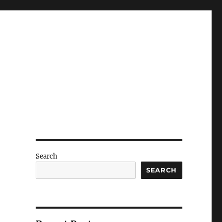
Search
SEARCH