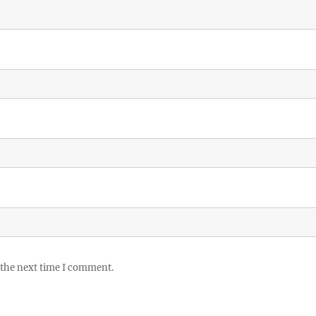
 the next time I comment.