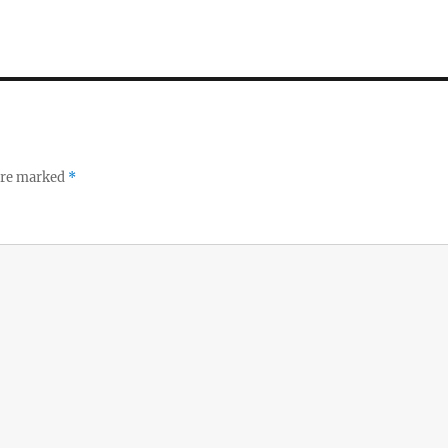
 are marked
*