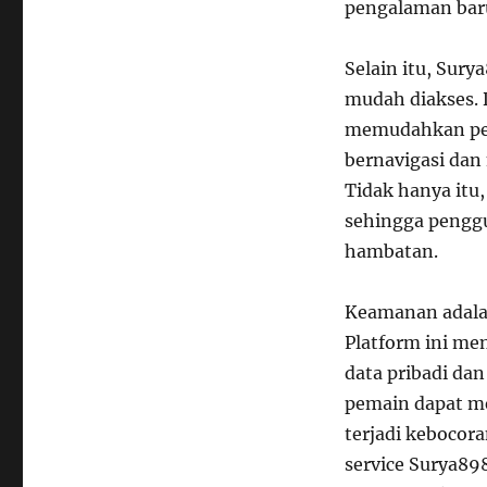
pengalaman bar
Selain itu, Sur
mudah diakses.
memudahkan pem
bernavigasi dan
Tidak hanya itu
sehingga penggu
hambatan.
Keamanan adalah
Platform ini me
data pribadi da
pemain dapat me
terjadi kebocor
service Surya89