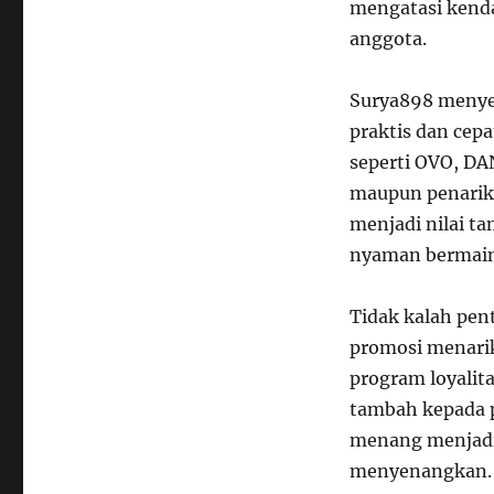
mengatasi kenda
anggota.
Surya898 menye
praktis dan cepa
seperti OVO, DA
maupun penarika
menjadi nilai 
nyaman bermain
Tidak kalah pen
promosi menarik
program loyalit
tambah kepada p
menang menjadi 
menyenangkan.