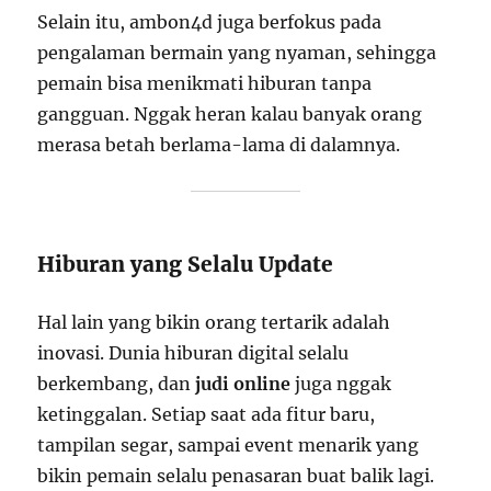
Selain itu, ambon4d juga berfokus pada
pengalaman bermain yang nyaman, sehingga
pemain bisa menikmati hiburan tanpa
gangguan. Nggak heran kalau banyak orang
merasa betah berlama-lama di dalamnya.
Hiburan yang Selalu Update
Hal lain yang bikin orang tertarik adalah
inovasi. Dunia hiburan digital selalu
berkembang, dan
judi online
juga nggak
ketinggalan. Setiap saat ada fitur baru,
tampilan segar, sampai event menarik yang
bikin pemain selalu penasaran buat balik lagi.