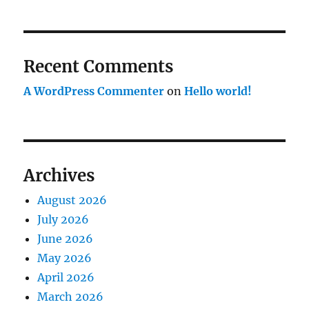
Recent Comments
A WordPress Commenter
on
Hello world!
Archives
August 2026
July 2026
June 2026
May 2026
April 2026
March 2026