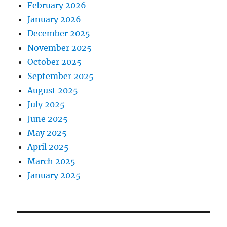
February 2026
January 2026
December 2025
November 2025
October 2025
September 2025
August 2025
July 2025
June 2025
May 2025
April 2025
March 2025
January 2025