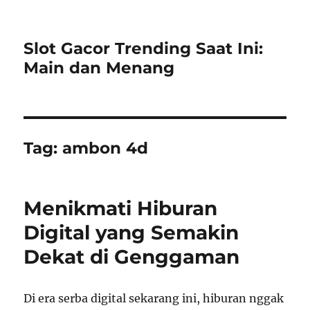
Slot Gacor Trending Saat Ini:
Main dan Menang
Tag:
ambon 4d
Menikmati Hiburan
Digital yang Semakin
Dekat di Genggaman
Di era serba digital sekarang ini, hiburan nggak