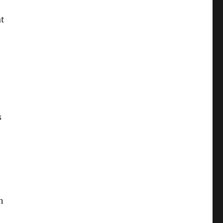
at
s
n