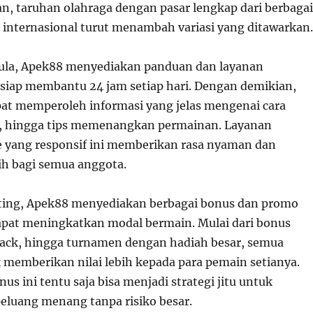
an, taruhan olahraga dengan pasar lengkap dari berbagai
 internasional turut menambah variasi yang ditawarkan.
ula, Apek88 menyediakan panduan dan layanan
siap membantu 24 jam setiap hari. Dengan demikian,
at memperoleh informasi yang jelas mengenai cara
n, hingga tips memenangkan permainan. Layanan
e yang responsif ini memberikan rasa nyaman dan
ih bagi semua anggota.
ting, Apek88 menyediakan berbagai bonus dan promo
pat meningkatkan modal bermain. Mulai dari bonus
hback, hingga turnamen dengan hadiah besar, semua
 memberikan nilai lebih kepada para pemain setianya.
s ini tentu saja bisa menjadi strategi jitu untuk
luang menang tanpa risiko besar.