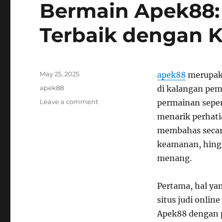
Bermain Apek88: 
Terbaik dengan 
Posted
May 25, 2025
apek88
merupaka
on
Tags
apek88
di kalangan pem
on
Leave a comment
permainan sepert
Panduan
menarik perhatia
Lengkap
membahas secara
dan
Terpercaya
keamanan, hing
Bermain
menang.
Apek88:
Situs
Judi
Pertama, hal ya
Online
situs judi onlin
Terbaik
Apek88 dengan 
dengan