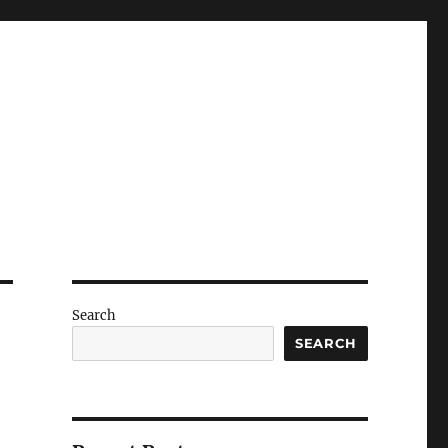
Search
SEARCH