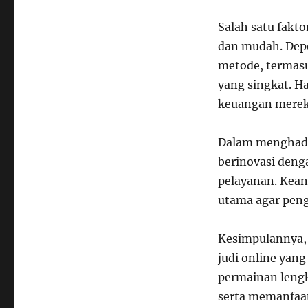
Salah satu fakto
dan mudah. Depo
metode, termasu
yang singkat. 
keuangan merek
Dalam menghadap
berinovasi deng
pelayanan. Kean
utama agar peng
Kesimpulannya, 
judi online yan
permainan lengk
serta memanfaat