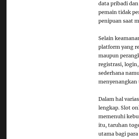
Keamanan
data pribadi da
Terjamin
pemain tidak pe
penipuan saat m
Selain keamana
platform yang r
maupun perangk
registrasi, log
sederhana namu
menyenangkan t
Dalam hal varia
lengkap. Slot o
memenuhi kebutu
itu, taruhan tog
utama bagi par