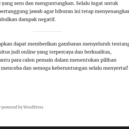
 yang seru dan menguntungkan. Selalu ingat untuk
bertanggung jawab agar hiburan ini tetap menyenangka
mbulkan dampak negatif.
arapkan dapat memberikan gambaran menyeluruh tentan
itus judi online yang terpercaya dan berkualitas,
antu para calon pemain dalam menentukan pilihan
t mencoba dan semoga keberuntungan selalu menyertai!
y powered by WordPress