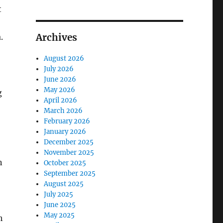
t
Archives
.
August 2026
July 2026
June 2026
May 2026
g
April 2026
March 2026
February 2026
January 2026
December 2025
November 2025
n
October 2025
September 2025
August 2025
July 2025
June 2025
May 2025
h