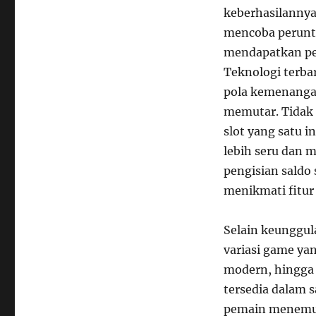
keberhasilannya
mencoba perunt
mendapatkan pel
Teknologi terba
pola kemenangan
memutar. Tidak 
slot yang satu
lebih seru dan 
pengisian saldo
menikmati fitur
Selain keunggul
variasi game ya
modern, hingga 
tersedia dalam 
pemain menemuk