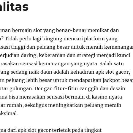
litas
aman bermain slot yang benar-benar memikat dan
Tidak perlu lagi bingung mencari platform yang
sasi tinggi dan peluang besar untuk meraih kemenanga
perjudian daring, keberanian dan strategi menjadi kunci
asakan sensasi kemenangan yang nyata. Salah satu
yang sedang naik daun adalah kehadiran apk slot gacor,
 peluang lebih besar untuk mendapatkan jackpot besa
utar gulungan. Dengan fitur-fitur canggih dan desain
na bisa merasakan sensasi bermain di kasino nyata
uar rumah, sekaligus meningkatkan peluang meraih
ksimal.
 dari apk slot gacor terletak pada tingkat