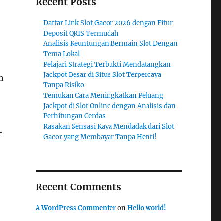
Recent Posts
Daftar Link Slot Gacor 2026 dengan Fitur
Deposit QRIS Termudah
Analisis Keuntungan Bermain Slot Dengan
Tema Lokal
Pelajari Strategi Terbukti Mendatangkan
Jackpot Besar di Situs Slot Terpercaya
n
Tanpa Risiko
Temukan Cara Meningkatkan Peluang
Jackpot di Slot Online dengan Analisis dan
Perhitungan Cerdas
Rasakan Sensasi Kaya Mendadak dari Slot
r
Gacor yang Membayar Tanpa Henti!
Recent Comments
A WordPress Commenter
on
Hello world!