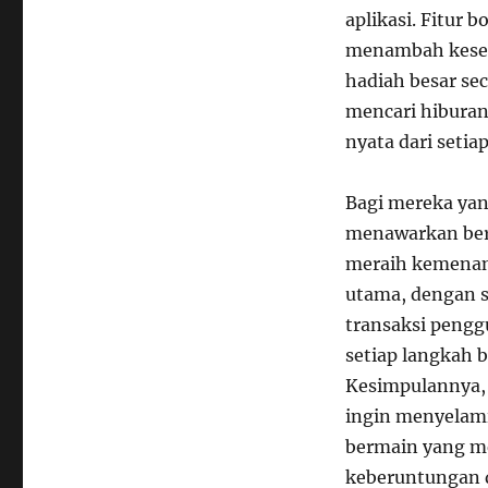
aplikasi. Fitur 
menambah keser
hadiah besar se
mencari hiburan
nyata dari seti
Bagi mereka yan
menawarkan ber
meraih kemenan
utama, dengan s
transaksi pengg
setiap langkah 
Kesimpulannya, p
ingin menyelami
bermain yang m
keberuntungan d