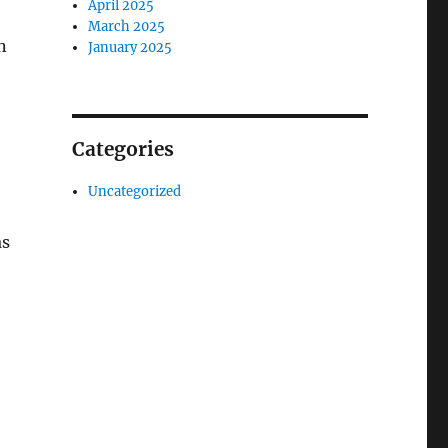
April 2025
March 2025
n
January 2025
Categories
Uncategorized
as