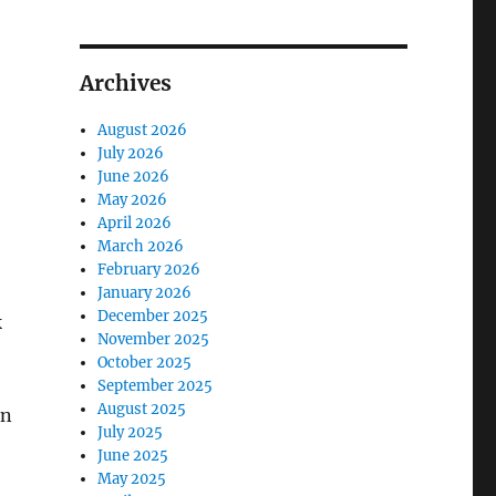
Archives
August 2026
July 2026
June 2026
May 2026
April 2026
March 2026
February 2026
January 2026
December 2025
k
November 2025
October 2025
September 2025
August 2025
in
July 2025
June 2025
May 2025