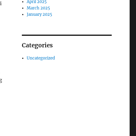
April 2025
i
March 2025
January 2025
Categories
Uncategorized
n
g