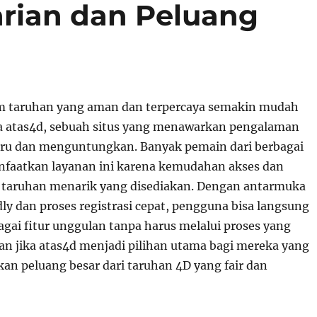
rian dan Peluang
rm taruhan yang aman dan terpercaya semakin mudah
a atas4d, sebuah situs yang menawarkan pengalaman
eru dan menguntungkan. Banyak pemain dari berbagai
faatkan layanan ini karena kemudahan akses dan
n taruhan menarik yang disediakan. Dengan antarmuka
ly dan proses registrasi cepat, pengguna bisa langsung
gai fitur unggulan tanpa harus melalui proses yang
ran jika atas4d menjadi pilihan utama bagi mereka yang
an peluang besar dari taruhan 4D yang fair dan