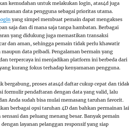
kan kemudahan untuk melakukan login, atas4d juga
amanan data pengguna sebagai prioritas utama.
login
yang simpel membuat pemain dapat mengakses
an saja dan di mana saja tanpa hambatan. Berbagai
ran yang didukung juga memastikan transaksi
car dan aman, sehingga pemain tidak perlu khawatir
 maupun data pribadi. Pengalaman bermain yang
n terpercaya ini menjadikan platform ini berbeda dari
 yang kurang fokus terhadap kenyamanan pengguna.
ik bergabung, proses atas4d daftar cukup cepat dan tida
isi formulir pendaftaran dengan data yang valid, lalu
, dan Anda sudah bisa mulai memasang taruhan favorit.
jikan berbagai opsi taruhan 4D dan bahkan permainan la
sensasi dan peluang menang besar. Banyak pemain
 dengan layanan pelanggan responsif yang siap