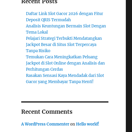
Recent Posts
Daftar Link Slot Gacor 2026 dengan Fitur
Deposit QRIS Termudah
Analisis Keuntungan Bermain Slot Dengan
Tema Lokal
Pelajari Strategi Terbukti Mendatangkan
Jackpot Besar di Situs Slot Terpercaya
Tanpa Risiko
Temukan Cara Meningkatkan Peluang
Jackpot di Slot Online dengan Analisis dan
Perhitungan Cerdas
Rasakan Sensasi Kaya Mendadak dari Slot
Gacor yang Membayar Tanpa Henti!
Recent Comments
A WordPress Commenter
on
Hello world!