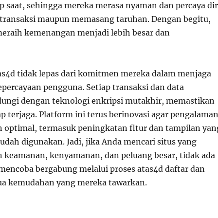
 saat, sehingga mereka merasa nyaman dan percaya dir
 transaksi maupun memasang taruhan. Dengan begitu,
eraih kemenangan menjadi lebih besar dan
as4d tidak lepas dari komitmen mereka dalam menjaga
kepercayaan pengguna. Setiap transaksi dan data
dungi dengan teknologi enkripsi mutakhir, memastikan
p terjaga. Platform ini terus berinovasi agar pengalama
 optimal, termasuk peningkatan fitur dan tampilan yan
udah digunakan. Jadi, jika Anda mencari situs yang
keamanan, kenyamanan, dan peluang besar, tidak ada
mencoba bergabung melalui proses atas4d daftar dan
a kemudahan yang mereka tawarkan.